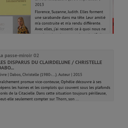
2013
Florence, Suzanne, Judith. Elles forment
une sarabande dans ma tête. Leur amitié
m'a construite et m'a rendu différente.
Avec elles, j'ai ressenti ce à quoi nous ne
pensions jamais, ce que vivre signifiait.
Une nuit d'été, la narr...
La passe-miroir 02
LES DISPARUS DU CLAIRDELUNE / CHRISTELLE
DABO...
ivre | Dabos, Christelle (1980-....). Auteur | 2015
raîchement promue vice-conteuse, Ophélie découvre à ses
épens les haines et les complots qui couvent sous les plafonds
orés de la Citacielle. Dans cette situation toujours périlleuse,
eut-elle seulement compter sur Thorn, son ...
a passe-miroir 02