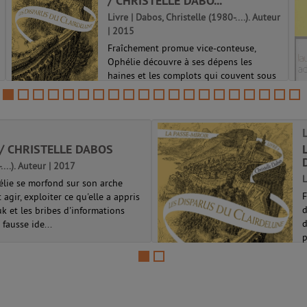
/ CHRISTELLE DABO...
Livre | Dabos, Christelle (1980-....). Auteur
| 2015
Fraîchement promue vice-conteuse,
Ophélie découvre à ses dépens les
haines et les complots qui couvent sous
les plafonds dorés de la Citacielle. Dans
cette situation toujours périlleuse, peut-
elle seulement compter sur Thorn, son ...
La passe-miroir 02
/ CHRISTELLE DABOS
....). Auteur | 2017
L
élie se morfond sur son arche
F
t agir, exploiter ce qu'elle a appris
d
uk et les bribes d'informations
d
fausse ide...
p
L