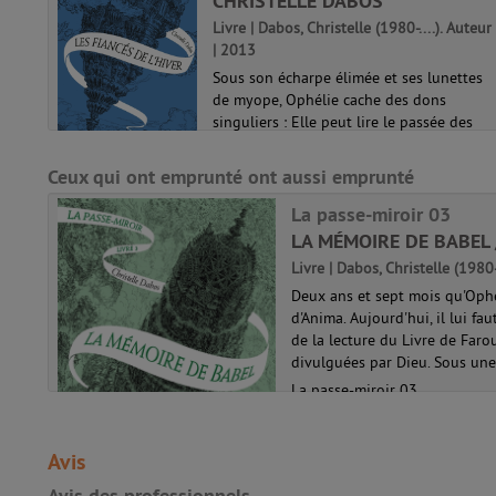
CHRISTELLE DABOS
Livre | Dabos, Christelle (1980-....). Auteur
romps
| 2013
'est
Sous son écharpe élimée et ses lunettes
de myope, Ophélie cache des dons
re
singuliers : Elle peut lire le passée des
esse,
objets et traverser les miroirs. Elle vit
paisiblement sur l'arche d'Anima quand
Ceux qui ont emprunté ont aussi emprunté
on la fiance à Thorn, du puissant ...
La passe-miroir 03
La passe-miroir 01
LA MÉMOIRE DE BABEL 
Livre | Dabos, Christelle (1980-
Deux ans et sept mois qu'Oph
d'Anima. Aujourd'hui, il lui fau
de la lecture du Livre de Faro
divulguées par Dieu. Sous une 
La passe-miroir 03
Avis
Avis des professionnels