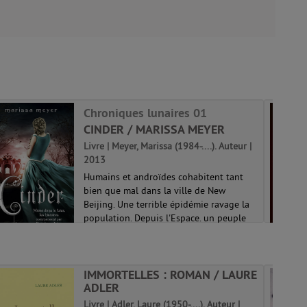
Chroniques lunaires 01
CINDER / MARISSA MEYER
Livre | Meyer, Marissa (1984-....). Auteur |
2013
Humains et androïdes cohabitent tant
bien que mal dans la ville de New
Beijing. Une terrible épidémie ravage la
population. Depuis l'Espace. un peuple
sans pitié attend son heure... Personne
n'imagine que le salut de la planète Te...
Chroniques lunaires 01
IMMORTELLES : ROMAN / LAURE
ADLER
Livre | Adler, Laure (1950-....). Auteur |