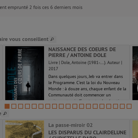
nt emprunté 2 fois ces 6 derniers mois
aire vous conseillent
NAISSANCE DES COEURS DE
PIERRE / ANTOINE DOLE
Livre | Dole, Antoine (1981-....). Auteur |
2017
Dans quelques jours, Jeb va entrer dans
le Programme. C'est la loi du Nouveau
Monde : à douze ans, chaque enfant de la
Communauté doit commencer un
traitement qui efface toutes les émotions.
Mais ça, Jeb ne peut s'y résoudre. Nouv...
e
La passe-miroir 02
LES DISPARUS DU CLAIRDELUNE