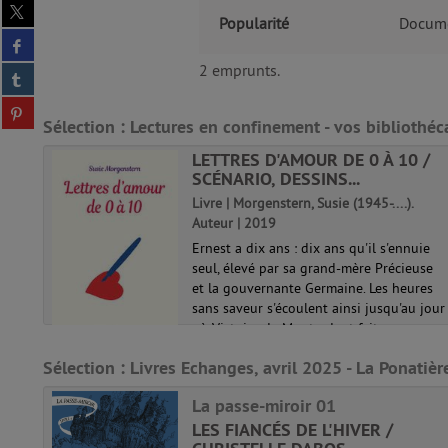
Partager
Popularité
Docume
sur
Partager
twitter
sur
(Nouvelle
2 emprunts.
Partager
facebook
fenêtre)
sur
(Nouvelle
Partager
tumblr
fenêtre)
Sélection
: Lectures en confinement - vos bibliothéc
sur
(Nouvelle
pinterest
fenêtre)
LETTRES D'AMOUR DE 0 À 10 /
(Nouvelle
SCÉNARIO, DESSINS...
fenêtre)
Livre | Morgenstern, Susie (1945-....).
Auteur | 2019
Auteur
Ernest a dix ans : dix ans qu'il s'ennuie
seul, élevé par sa grand-mère Précieuse
 plus
et la gouvernante Germaine. Les heures
ôle,
sans saveur s'écoulent ainsi jusqu'au jour
e.
où Victoire de Montardent fait une
 faut
entrée fracassante dans sa clas...
re.
Sélection
: Livres Echanges, avril 2025 - La Ponatièr
La passe-miroir 01
LES FIANCÉS DE L'HIVER /
uteur