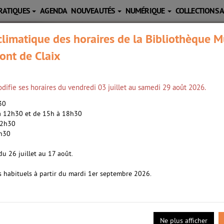
RATIQUES
AGENDA
NOUVEAUTÉS
NUMÉRIQUE
COLLECTIONS 
limatique des horaires de la Bibliothèque M
ont de Claix
difie ses horaires du vendredi 03 juillet au samedi 29 août 2026.
h30
 à 12h30 et de 15h à 18h30
12h30
2h30
Dabos, Christelle (1980-....). Auteur
du 26 juillet au 17 août.
s habituels à partir du mardi 1er septembre 2026.
- 2019
plus en plus impressionnants : Babel, le Pôle, Anima... aucune arch
tre. Mais comment faire sans même savoir à quoi il ressemble ? Plu
Ne plus afficher