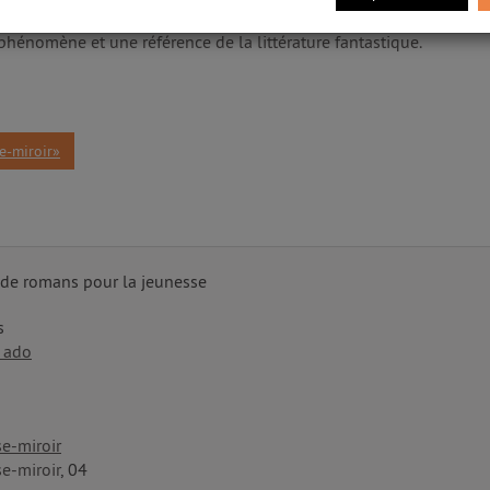
sé et du présent les mèneront vers la clef de toutes les énigmes.
hénomène et une référence de la littérature fantastique.
e-miroir»
 de romans pour la jeunesse
s
 ado
e-miroir
e-miroir
, 04