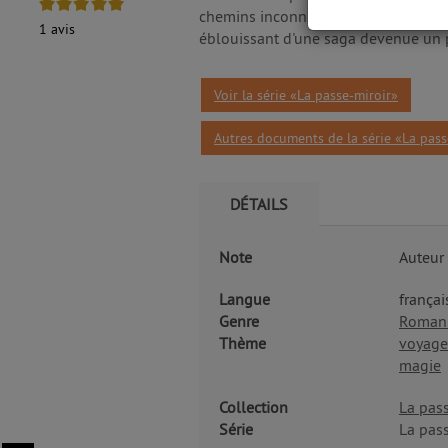
5/5
chemins inconnus où les échos du pas
1
avis
éblouissant d'une saga devenue un p
Voir la série «La passe-miroir»
Autres documents de la série «La pass
DÉTAILS
Note
Auteur
Langue
françai
Genre
Roman
Thème
voyage
magie
Collection
La pass
Série
La pass