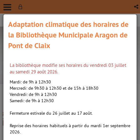
Adaptation climatique des horaires de
la Bibliothèque Municipale Aragon de
Pont de Claix
La bibliothèque modifie ses horaires du vendredi 03 juillet
recherche avancée
au samedi 29 août 2026.
Vous êtes ici :
Accueil
/
Détail du document
Mardi: de 9h à 12h30
Mercredi: de 9h30 à 12h30 et de 15h à 18h30
Vendredi: de 9h à 12h30
Lien
Samedi: de 9h à 12h30
per
En
La colère et l'envie, roman /
(Nou
Fermeture estivale du 26 juillet au 17 août.
par
fenê
Renard, Alice (2002-....). Auteur
ma
Reprise des horaires habituels à partir du mardi 1er septembre
2026.
Livre