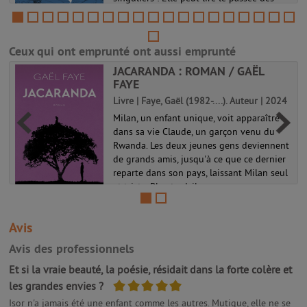
-
objets et traverser les miroirs. Elle vit
paisiblement sur l'arche d'Anima quand on
la fiance à Thorn, du puissant ...
Ceux qui ont emprunté ont aussi emprunté
La passe-miroir 01
JACARANDA : ROMAN / GAËL
FAYE
Livre | Faye, Gaël (1982-....). Auteur | 2024
Milan, un enfant unique, voit apparaître
dans sa vie Claude, un garçon venu du
Rwanda. Les deux jeunes gens deviennent
de grands amis, jusqu'à ce que ce dernier
reparte dans son pays, laissant Milan seul
et triste. Plus tard, il s...
Avis
Avis des professionnels
Et si la vraie beauté, la poésie, résidait dans la forte colère et
5/5
les grandes envies ?
Isor n'a jamais été une enfant comme les autres. Mutique, elle ne se