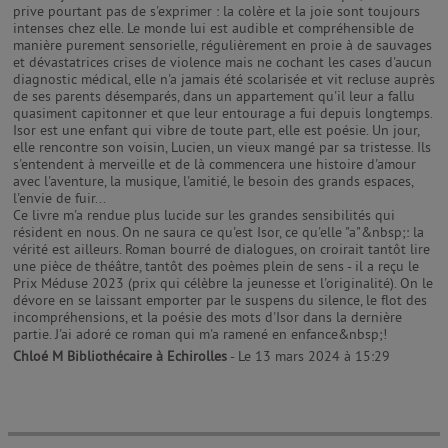
prive pourtant pas de s'exprimer : la colère et la joie sont toujours
intenses chez elle. Le monde lui est audible et compréhensible de
manière purement sensorielle, régulièrement en proie à de sauvages
et dévastatrices crises de violence mais ne cochant les cases d'aucun
diagnostic médical, elle n'a jamais été scolarisée et vit recluse auprès
de ses parents désemparés, dans un appartement qu'il leur a fallu
quasiment capitonner et que leur entourage a fui depuis longtemps.
Isor est une enfant qui vibre de toute part, elle est poésie. Un jour,
elle rencontre son voisin, Lucien, un vieux mangé par sa tristesse. Ils
s'entendent à merveille et de là commencera une histoire d'amour
avec l'aventure, la musique, l'amitié, le besoin des grands espaces,
l'envie de fuir...
Ce livre m'a rendue plus lucide sur les grandes sensibilités qui
résident en nous. On ne saura ce qu'est Isor, ce qu'elle "a"&nbsp;: la
vérité est ailleurs. Roman bourré de dialogues, on croirait tantôt lire
une pièce de théâtre, tantôt des poèmes plein de sens - il a reçu le
Prix Méduse 2023 (prix qui célèbre la jeunesse et l'originalité). On le
dévore en se laissant emporter par le suspens du silence, le flot des
incompréhensions, et la poésie des mots d'Isor dans la dernière
Chloé M Bibliothécaire à Echirolles
- Le 13 mars 2024 à 15:29