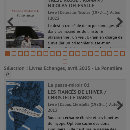
NICOLAS DELESALLE
Livre | Delesalle, Nicolas (1972-....). Auteur
| 2023
Le destin croisé de deux personnages pris
dans les méandres de l'histoire
ukrainienne : un vieil Ukrainien chargé de
surveiller un prisonnier russe et un
Français d'origine russe cherchant à
reconstituer le passé de sa mère tout e...
.
Sélection
: Livres Echanges, avril 2025 - La Ponatière
La passe-miroir 01
LES FIANCÉS DE L'HIVER /
CHRISTELLE DABOS
Livre | Dabos, Christelle (1980-....). Auteur |
2013
Sous son écharpe élimée et ses lunettes
de myope, Ophélie cache des dons
singuliers : Elle peut lire le passée des