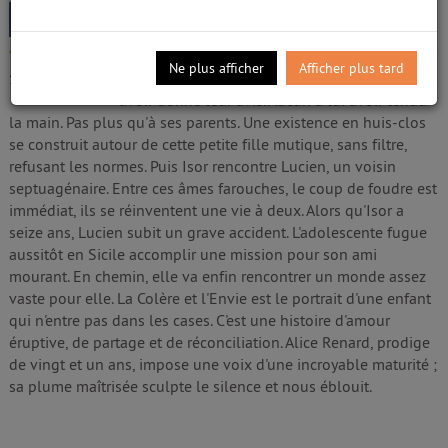
Renard, Alice (2002-....). Auteur
Edité par
Éditions Héloïse d'Ormesson
- 2023
5/5
Isor n'est pas une enfant comme les autres.
Ne plus afficher
Afficher plus tard
Idiote. Attardée. Différente. Ils sont nombreux à
1
avis
avoir donné leur avis. Aucun à lui avoir tendu
la main. Pas plus qu'à ses parents. Une existence en huis-clos
se construit autour de cette petite fille mutique, sans filtre,
refusant les normes. Puis Isor rencontre Lucien, un voisin
septuagénaire. Entre ces âmes farouches, le coup de foudre est
immédiat, ils se réinventent une vie à deux. Alors qu'Isor a
seize ans, Lucien subit un grave accident. L'adolescente fugue
aussitôt en Sicile accomplir une mission pour son ami
mourant. En chemin, elle va enfin rencontrer un monde assez
vaste pour elle. La Colère et l'Envie est le portrait d'une enfant
qui n'entre pas dans les cases. C'est une histoire d'amour
éruptive, de partage et de réconciliation. Alice Renard, prodige
de vingt et un ans, impose une voix d'une incroyable maturité ;
sa plume maîtrisée sculpte le silence et nous éblouit.