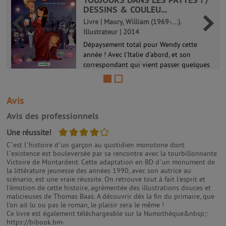
DESSINS & COULEU...
Livre | Maury, William (1969-....).
Illustrateur | 2014
Dépaysement total pour Wendy cette
année ! Avec l'Italie d'abord, et son
correspondant qui vient passer quelques
jours à la maison. Les USA, ensuite, parce
qu'elle rêve tellement d'y aller qu'elle met
de côté tous les sous qu'elle...
Avis
Les sisters 09
Avis des professionnels
4/5
Une réussite!
C’est l’histoire d’un garçon au quotidien monotone dont
l’existence est bouleversée par sa rencontre avec la tourbillonnante
Victoire de Montardent. Cette adaptation en BD d’un monument de
la littérature jeunesse des années 1990, avec son autrice au
scénario, est une vraie réussite. On retrouve tout à fait l'esprit et
l'émotion de cette histoire, agrémentée des illustrations douces et
malicieuses de Thomas Baas. A découvrir dès la fin du primaire, que
l'on ait lu ou pas le roman, le plaisir sera le même !
Ce livre est également téléchargeable sur la Numothèque&nbsp;:
https://bibook.bm-