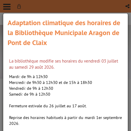
Adaptation climatique des horaires de
la Bibliothèque Municipale Aragon de
Pont de Claix
La bibliothèque modifie ses horaires du vendredi 03 juillet
recherche avancée
au samedi 29 août 2026.
Vous êtes ici :
Accueil
/
Détail du document
Mardi: de 9h à 12h30
Mercredi: de 9h30 à 12h30 et de 15h à 18h30
Vendredi: de 9h à 12h30
Lien
Samedi: de 9h à 12h30
per
En
Lettres d'amour de 0 à 10 /
(Nou
Fermeture estivale du 26 juillet au 17 août.
par
fenê
Morgenstern, Susie (1945-....).
ma
Reprise des horaires habituels à partir du mardi 1er septembre
Auteur
|
Baas, Thomas
2026.
(1975-....). Auteur