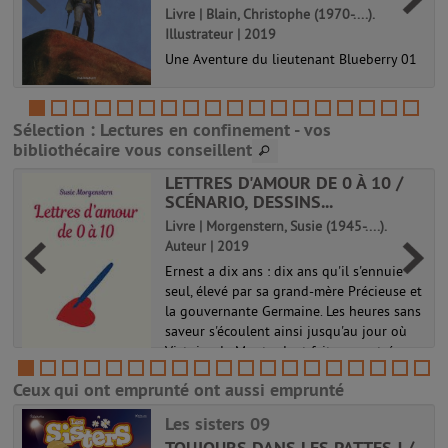
Livre | Blain, Christophe (1970-....).
Illustrateur | 2019
Une Aventure du lieutenant Blueberry 01
n
Sélection
: Lectures en confinement - vos
bibliothécaire vous conseillent
LETTRES D'AMOUR DE 0 À 10 /
SCÉNARIO, DESSINS...
Livre | Morgenstern, Susie (1945-....).
Auteur | 2019
|
Ernest a dix ans : dix ans qu'il s'ennuie
seul, élevé par sa grand-mère Précieuse et
la gouvernante Germaine. Les heures sans
saveur s'écoulent ainsi jusqu'au jour où
r
Victoire de Montardent fait une entrée
fracassante dans sa clas...
Ceux qui ont emprunté ont aussi emprunté
Les sisters 09
TOUJOURS DANS LES PATTES ! /