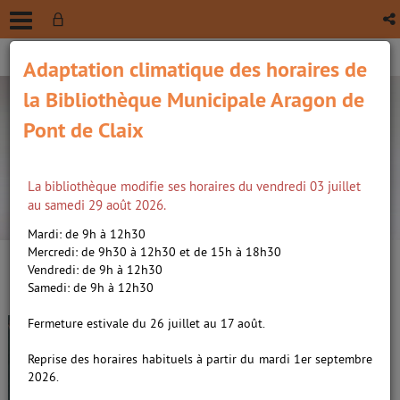
Adaptation climatique des horaires de
la Bibliothèque Municipale Aragon de
Pont de Claix
La bibliothèque modifie ses horaires du vendredi 03 juillet
recherche avancée
au samedi 29 août 2026.
Vous êtes ici :
Accueil
/
Détail du document
Mardi: de 9h à 12h30
Mercredi: de 9h30 à 12h30 et de 15h à 18h30
Vendredi: de 9h à 12h30
Lien
Samedi: de 9h à 12h30
per
En
Victor et la petite souris /
(Nou
Fermeture estivale du 26 juillet au 17 août.
par
fenê
Giudicelli, Marie-Nuage. Auteur
ma
Reprise des horaires habituels à partir du mardi 1er septembre
2026.
Livre