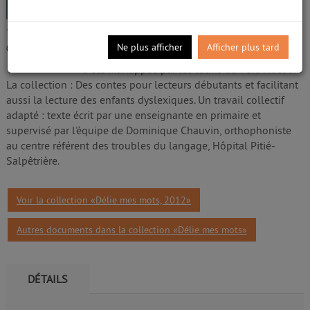
Giudicelli, Marie-Nuage. Auteur
Edité par
Auzou. [Paris]
- 2012
/5
Pour ce 3ème tome de la série, Victor et Jade
Ne plus afficher
Afficher plus tard
0
avis
partent à la recherche de la petite souris : elle
a été kidnappée par les lutins du Père Noël ! -
La collection : Des contes pour lecteurs débutants et facilitant
aussi la lecture des enfants dyslexiques. Un travail collectif
adapté : texte écrit par une enseignante en primaire et
supervisé par l'équipe de Dominique Chauvin, orthophoniste
au centre référent des troubles du langage, Hôpital Pitié-
Salpêtrière.
Voir la collection «Délie mes mots, 2012»
Autres documents dans la collection «Délie mes mots»
DÉTAILS