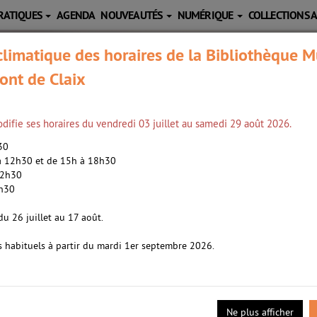
RATIQUES
AGENDA
NOUVEAUTÉS
NUMÉRIQUE
COLLECTIONS 
limatique des horaires de la Bibliothèque M
ont de Claix
difie ses horaires du vendredi 03 juillet au samedi 29 août 2026.
h30
 à 12h30 et de 15h à 18h30
12h30
2h30
les livres /
Winckler, Martin (1955-....). Aute
du 26 juillet au 17 août.
s habituels à partir du mardi 1er septembre 2026.
s, ce conte met en scène Jérôme, un petit garçon qui déteste les li
dessiner ou bien regarder la télévision.
Ne plus afficher