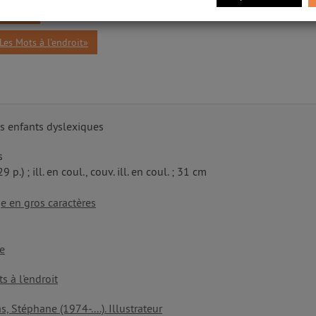
t, 2008»
Les Mots à l'endroit»
s enfants dyslexiques
s
29 p.) ; ill. en coul., couv. ill. en coul. ; 31 cm
e en gros caractères
e
s à l'endroit
, Stéphane (1974-....). Illustrateur