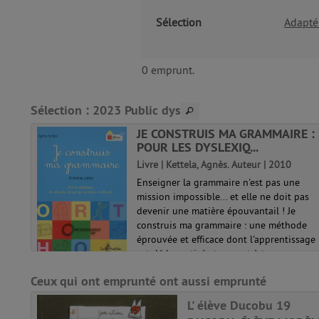
fenêtre)
Sélection
Adapté
0 emprunt.
Sélection
: 2023 Public dys
JE CONSTRUIS MA GRAMMAIRE :
POUR LES DYSLEXIQ...
.).
Livre | Kettela, Agnès. Auteur | 2010
Enseigner la grammaire n'est pas une
mes.
mission impossible... et elle ne doit pas
i
devenir une matière épouvantail ! Je
, elle
construis ma grammaire : une méthode
nt,
éprouvée et efficace dont l'apprentissage
est dédramatisé et permet à tous ce...
Ceux qui ont emprunté ont aussi emprunté
L' élève Ducobu 19