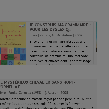
JE CONSTRUIS MA GRAMMAIRE :
POUR LES DYSLEXIQ...
Livre | Kettela, Agnès. Auteur | 2009
Enseigner la grammaire n'est pas une
mission impossible... et elle ne doit pas
devenir une matière épouvantail ! Je
construis ma grammaire : une méthode
éprouvée et efficace dont l'apprentissage
est dédramatisé et permet à tous ce...
LE MYSTÉRIEUX CHEVALIER SANS NOM /
CORNELIA F...
ivre | Funke, Cornelia (1958-....). Auteur | 2005
iolette, orpheline de maman, reçoit par son père le roi Wilfrid
a même éducation que ses trois frères amenés à devenir
hevaliers. Mais Violette est petite et délicate. Elle devra malgré