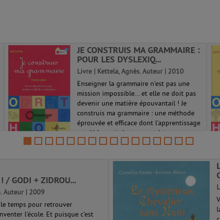
JE CONSTRUIS MA GRAMMAIRE :
POUR LES DYSLEXIQ...
Livre | Kettela, Agnès. Auteur | 2010
Enseigner la grammaire n'est pas une
mission impossible... et elle ne doit pas
devenir une matière épouvantail ! Je
construis ma grammaire : une méthode
éprouvée et efficace dont l'apprentissage
est dédramatisé et permet à tous ce...
 / GODI + ZIDROU...
L
). Auteur | 2009
V
le temps pour retrouver
l
venter l'école. Et puisque c'est
c