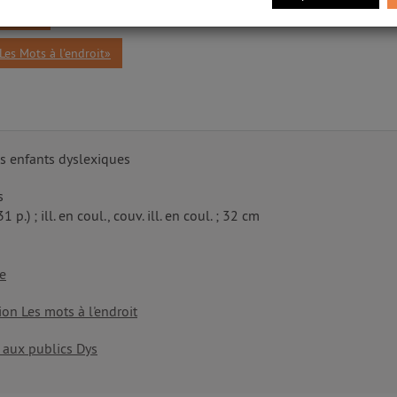
t, 2007»
Les Mots à l'endroit»
s enfants dyslexiques
s
31 p.) ; ill. en coul., couv. ill. en coul. ; 32 cm
e
ion Les mots à l'endroit
 aux publics Dys