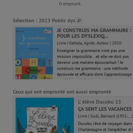
0 emprunt.
Sélection
: 2023 Public dys
JE CONSTRUIS MA GRAMMAIRE :
POUR LES DYSLEXIQ...
.).
Livre | Kettela, Agnès. Auteur | 2010
Enseigner la grammaire n'est pas une
mes.
mission impossible... et elle ne doit pas
i
devenir une matière épouvantail ! Je
, elle
construis ma grammaire : une méthode
nt,
éprouvée et efficace dont l'apprentissage
est dédramatisé et permet à tous ce...
Ceux qui ont emprunté ont aussi emprunté
L' élève Ducobu 15
ÇA SENT LES VACANCES !
Livre | Godi, Bernard (1951-....
Ducobu rêve de voyager dans 
Charlemagne et l'empêcher d'in