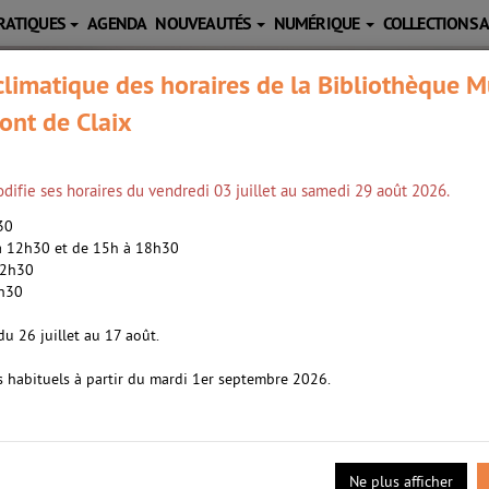
RATIQUES
AGENDA
NOUVEAUTÉS
NUMÉRIQUE
COLLECTIONS 
limatique des horaires de la Bibliothèque M
ont de Claix
difie ses horaires du vendredi 03 juillet au samedi 29 août 2026.
h30
 à 12h30 et de 15h à 18h30
12h30
2h30
Katia (1973-....). Auteur
|
Sorin, Anne (1970-.
du 26 juillet au 17 août.
, Anne (1970-....). Auteur
s habituels à partir du mardi 1er septembre 2026.
gneur à la barbe bleue terrorisait tout un village. Aucune de ses 
 ses deux filles aînées au monstrueux seigneur. Parviendront-elle
Ne plus afficher