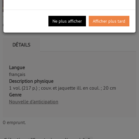
Livre
Leroy, Jérôme (1964-....). Auteur
/5
Ne plus afficher
Afficher plus tard
Edité par
Éd. Mille et une nuits. [Paris]
- 2007
0
avis
DÉTAILS
Langue
français
Description physique
1 vol. (217 p.) ; couv. et jaquette ill. en coul. ; 20 cm
Genre
Nouvelle d'anticipation
0 emprunt.