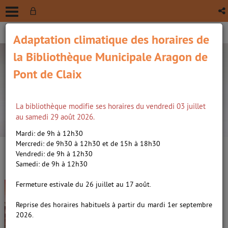
Adaptation climatique des horaires de
la Bibliothèque Municipale Aragon de
Pont de Claix
La bibliothèque modifie ses horaires du vendredi 03 juillet
recherche avancée
au samedi 29 août 2026.
Vous êtes ici :
Accueil
/
Détail du document
Mardi: de 9h à 12h30
Mercredi: de 9h30 à 12h30 et de 15h à 18h30
Vendredi: de 9h à 12h30
Lien
Samedi: de 9h à 12h30
per
En
Comme un fauteuil Voltaire
(Nou
Fermeture estivale du 26 juillet au 17 août.
par
fenê
dans une bibliothèque en ruine
ma
Reprise des horaires habituels à partir du mardi 1er septembre
/
Leroy, Jérôme (1964-....).
2026.
Auteur