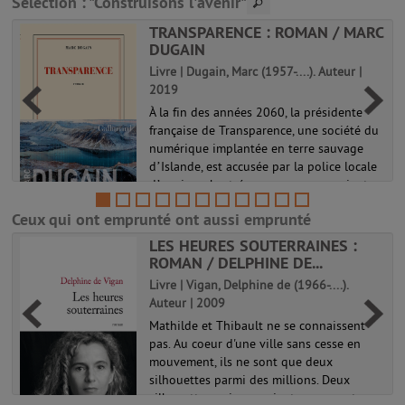
Sélection
: "Construisons l'avenir"
TRANSPARENCE : ROMAN / MARC
DUGAIN
Livre | Dugain, Marc (1957-....). Auteur |
2019
À la fin des années 2060, la présidente
française de Transparence, une société du
numérique implantée en terre sauvage
d’Islande, est accusée par la police locale
d’avoir orchestré son propre assassinat.
Or au même moment, son ent...
Ceux qui ont emprunté ont aussi emprunté
LES HEURES SOUTERRAINES :
ROMAN / DELPHINE DE...
Livre | Vigan, Delphine de (1966-....).
Auteur | 2009
Mathilde et Thibault ne se connaissent
pas. Au coeur d'une ville sans cesse en
mouvement, ils ne sont que deux
silhouettes parmi des millions. Deux
silhouettes qui pourraient se rencontrer,