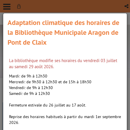
Adaptation climatique des horaires de
la Bibliothèque Municipale Aragon de
Pont de Claix
La bibliothèque modifie ses horaires du vendredi 03 juillet
recherche avancée
au samedi 29 août 2026.
Vous êtes ici :
Accueil
/
Détail du document
Mardi: de 9h à 12h30
Mercredi: de 9h30 à 12h30 et de 15h à 18h30
Vendredi: de 9h à 12h30
Lien
Samedi: de 9h à 12h30
per
En
(Nou
Fermeture estivale du 26 juillet au 17 août.
Lou après tout 01
par
fenê
ma
Le grand effondrement /
Leroy,
Reprise des horaires habituels à partir du mardi 1er septembre
Jérôme (1964-....). Auteur
2026.