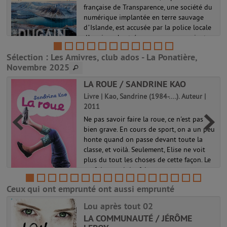
française de Transparence, une société du
numérique implantée en terre sauvage
d’Islande, est accusée par la police locale
d’avoir orchestré son propre assassinat.
Or au même moment, son ent...
Sélection
: Les Amivres, club ados - La Ponatière,
Novembre 2025
LA ROUE / SANDRINE KAO
Livre | Kao, Sandrine (1984-....). Auteur |
2011
Ne pas savoir faire la roue, ce n'est pas
bien grave. En cours de sport, on a un peu
honte quand on passe devant toute la
classe, et voilà. Seulement, Elise ne voit
plus du tout les choses de cette façon. Le
prof de gym lui a fait...
i
Ceux qui ont emprunté ont aussi emprunté
Lou après tout 02
LA COMMUNAUTÉ / JÉRÔME