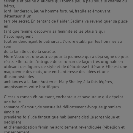
sensible et pleine d’audace qui tombe peu à peu sous le charme du
héros,
lord Handerson, jeune homme fortuné, fragile et émouvant
détenteur d’un
terrible secret. En tentant de l’aider, Sadima va revendiquer sa place
en
tant que femme, découvrir sa féminité et les plaisirs qui
l’accompagnent
tout en dénonçant le patriarcat, l’ordre établi par les hommes au
sein
de la famille et de la société.
Flore Vesco est une autrice pour la jeunesse qui a déjà signé de jolis
récits. Elle traite l’intrigue de ce roman de façon très originale en
utilisant des figures de style et de délicatesse littéraire. Elle est une
magicienne des mots, une enchanteresse des idées et une
illusionniste des
ambiances à la Jane Austen et Mary Shelley, à la fois légères,
angoissantes voire horrifiques.
C’est un roman éblouissant, enchanteur et savoureux qui dépeint
une belle
romance d’amour, de sensualité délicatement évoquée (premiers
émois et
premières fois), de fantastique habilement distillé (organique et
oedipien)
et d’émancipation féminine adroitement revendiquée (rébellion et
consentement).