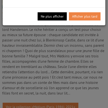
Vesco, Flore (1981-....). Auteur
Edité par
l'École des loisirs
;
Impr. Floch
- 2021
5/5
C'est un lit vertigineux, sur lequel on a empilé
Ne plus afficher
Afficher plus tard
une dizaine de matelas. Il trône au centre de la
1
avis
chambre qui accueille les prétendantes de
lord Handerson. Le riche héritier a conçu un test pour choisir
au mieux sa future épouse : chaque candidate est invitée à
passer une nuit chez lui, à Blenkinsop Castle, dans ce lit d'une
hauteur invraisemblable. Dormir chez un inconnu, sans parent
ni chaperon ! Quoi de plus scandaleux pour une jeune fille de
bonne famille ? Malgré tout, Mrs Watkins y envoie ses trois
filles, accompagnées d'une femme de chambre. Elles se
rendent en tremblant au château. Seule l'une d'entre elles
retiendra l'attention du lord... Cette dernière, pourtant, n'a rien
d'une princesse au petit pois ! Et c'est tant mieux, car nous ne
sommes pas dans un conte de fées mais dans une histoire
d'amour et de sorcellerie où l'on apprend ce que les jeunes
filles font en secret, la nuit, dans leur lit...
Voir la collection «Médium (Paris. 1986), 2021»