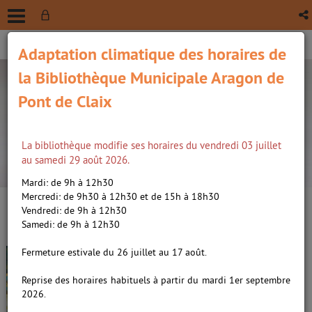
Adaptation climatique des horaires de
la Bibliothèque Municipale Aragon de
Pont de Claix
La bibliothèque modifie ses horaires du vendredi 03 juillet
recherche avancée
au samedi 29 août 2026.
Vous êtes ici :
Accueil
/
Détail du document
Mardi: de 9h à 12h30
Mercredi: de 9h30 à 12h30 et de 15h à 18h30
Vendredi: de 9h à 12h30
Lien
Samedi: de 9h à 12h30
per
En
D'or et d'oreillers /
Vesco, Flore
(Nou
Fermeture estivale du 26 juillet au 17 août.
par
fenê
(1981-....). Auteur
ma
Reprise des horaires habituels à partir du mardi 1er septembre
2026.
Livre