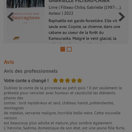
GABRIELLE FILTEAU-CHIBA
Livre | Filteau-Chiba, Gabrielle (1987-....).
Auteur | 2022
Raphaëlle est garde-forestière. Elle vit
seule avec Coyote, sa chienne, dans une
cabane au coeur de la forêt du
Kamouraska. Malgré le vent glacial, la
solitude et la menace des animaux
sauvages, elle n' échangerait sa place pour
r...
Avis
Avis des professionnels
5/5
Votre conte a changé !
Oubliez le conte de la princesse au petit pois ! Il est seulement le
prétexte pour revisiter avec humour et causticité les éléments
phares des
contes : lord mystérieux et seul, château hanté, prétendantes,
montagnes
de matelas, servante maligne, horrible belle-mère. Cette nouvelle
version
est beaucoup plus adulte et mature, plus sombre également.
L’héroïne, Sadima, domestique de son état, est une jeune fille forte,