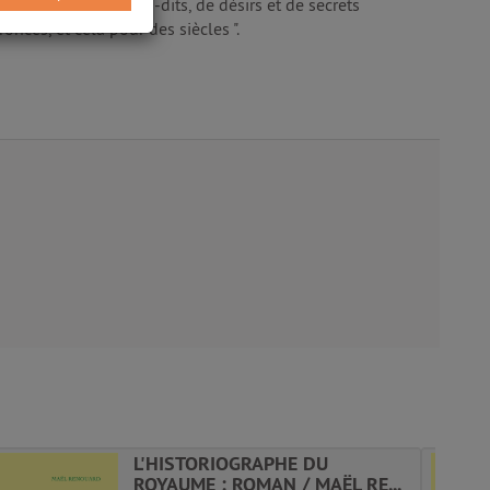
en un théâtre de non-dits, de désirs et de secrets
ronces, et cela pour des siècles ".
L'HISTORIOGRAPHE DU
ROYAUME : ROMAN / MAËL RE...