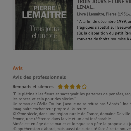
TROIS JOURS ET UNE VI
...
LEMAI...
Livre | Lemaitre, Pierre (1951-.
" A la fin de décembre 1999, 
tragiques s'abattit sur Beauva
sùr, la disparition du petit R
couverte de forêts, soumise à 
Avis
Avis des professionnels
4/5
Remparts et silences
"Elle piétinait les fleurs et saccageait les parterres de pensées, re
les ronces, et cela pour des siècles."
Un roman de Cécile Coulon, j'avoue ne se refuse pas ! Après "Une b
imaginaire enchanteur propre à l'auteure.
XIXème siècle, dans une région rurale de France, domaine Delville
femme, une référence dans la vie et un ami inséparable.
Aimée est en âge de se marier et lorsque son père la propose au je
d'appréhension d'abord, mais aussi de curiosité face à cette nouvelle