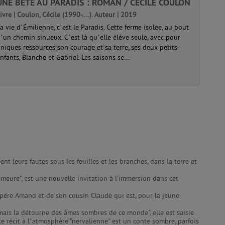
UNE BÊTE AU PARADIS : ROMAN / CÉCILE COULON
ivre | Coulon, Cécile (1990-....). Auteur | 2019
a vie d’Émilienne, c’est le Paradis. Cette ferme isolée, au bout
’un chemin sinueux. C’est là qu’elle élève seule, avec pour
niques ressources son courage et sa terre, ses deux petits-
nfants, Blanche et Gabriel. Les saisons se...
ent leurs fautes sous les feuilles et les branches, dans la terre et
meure", est une nouvelle invitation à l'immersion dans cet
 père Amand et de son cousin Claude qui est, pour la jeune
mais la détourne des âmes sombres de ce monde", elle est saisie
, ce récit à l’atmosphère "nervalienne" est un conte sombre, parfois