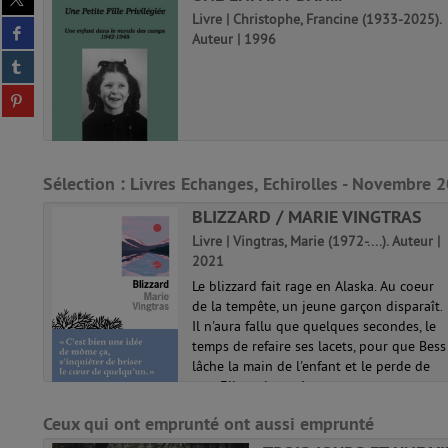
sur
eur |
Livre | Christophe, Francine (1933-2025).
Partager
twitter
Auteur | 1996
sur
(Nouvelle
Partager
it
facebook
fenêtre)
sur
(Nouvelle
Partager
tumblr
,
fenêtre)
sur
(Nouvelle
'est
pinterest
fenêtre)
stait
(Nouvelle
fenêtre)
Sélection
: Livres Echanges, Echirolles - Novembre 
BLIZZARD / MARIE VINGTRAS
Livre | Vingtras, Marie (1972-....). Auteur |
2021
Le blizzard fait rage en Alaska. Au coeur
de la tempête, un jeune garçon disparaît.
Il n'aura fallu que quelques secondes, le
temps de refaire ses lacets, pour que Bess
demain
lâche la main de l'enfant et le perde de
n
vue. Elle se lance à...
vec
lein
Ceux qui ont emprunté ont aussi emprunté
BRI