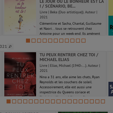
LE JOUR OÙ LE BONHEUR EST LÀ
! / SCÉNARIO, BE...
Livre | Beka (Duo artistique)). Auteur |
2021
Clémentine et Sacha, Chantal, Guillaume
et Naori... tous se retrouvent chez
Antoine pour un week-end. Ils amènent
avec eux leurs soucis, leurs bagages du
quotidien, incapables de profiter du
2021
moment présent et de la beauté de la
na...
TU PEUX RENTRER CHEZ TOI /
MICHAEL ELIAS
Le jour où... 06
Livre | Elias, Michael (1940-....). Auteur |
2021
Nina a 31 ans, elle aime les chats, Ryan
Reynolds et les couchers de soleil.
Accessoirement, elle est aussi une
inspectrice du Queens coriace et
féministe. Alors qu'elle enquête sur une
disparition, elle retrouve l'homme qu'elle
c...