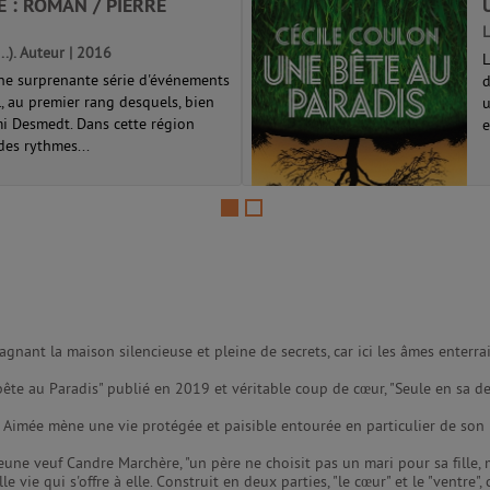
E : ROMAN / PIERRE
L
...). Auteur | 2016
L
une surprenante série d'événements
d
l, au premier rang desquels, bien
u
émi Desmedt. Dans cette région
e
des rythmes...
gagnant la maison silencieuse et pleine de secrets, car ici les âmes enterrai
ête au Paradis" publié en 2019 et véritable coup de cœur, "Seule en sa de
. Aimée mène une vie protégée et paisible entourée en particulier de son
une veuf Candre Marchère, "un père ne choisit pas un mari pour sa fille, 
 vie qui s'offre à elle. Construit en deux parties, "le cœur" et le "ventre"