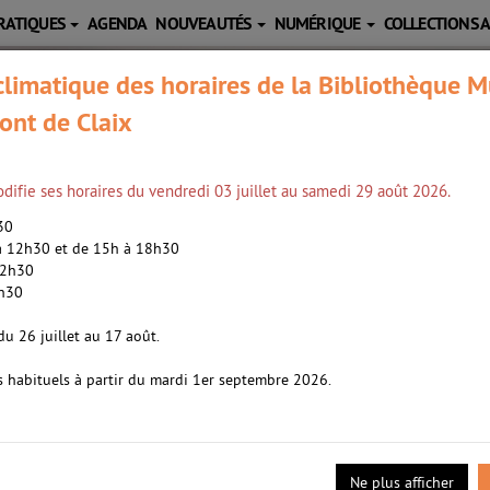
RATIQUES
AGENDA
NOUVEAUTÉS
NUMÉRIQUE
COLLECTIONS 
limatique des horaires de la Bibliothèque M
ont de Claix
difie ses horaires du vendredi 03 juillet au samedi 29 août 2026.
h30
 à 12h30 et de 15h à 18h30
12h30
2h30
oman /
Coulon, Cécile (1990-....). Auteur
du 26 juillet au 17 août.
s habituels à partir du mardi 1er septembre 2026.
ssière
- 2021
 comme un paysage après la brume. Jamais elle n'aurait vu un lieu p
IXe siècle. A dix-huit ans, Aimée se plie au charme froid d'un riche 
 sa première épouse est morte peu de temps après les noces. Tout d
Ne plus afficher