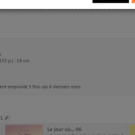
 Jusqu'au jour où apparaît Emeline. Le domaine se transforme alors 
 leurs fautes sous les feuilles et les branches, dans la terre et les 
s
(333 p.) ; 19 cm
nt emprunté 5 fois ces 6 derniers mois
21
Le jour où... 06