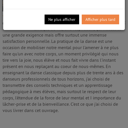
Byars, Wayne. Auteur
Edité par
First éditions. Paris
- 2017
/5
La danse n'est pas simplement un art, c'est une
Ne plus afficher
Afficher plus tard
posture, un regard sur soi et sur le monde, c'est
0
avis
un style de vie, une respiration, qui nécessite
une grande exigence mais offre surtout une immense
satisfaction personnelle. La pratique de la danse est une
occasion de mobiliser notre mental pour l'amener à ne plus
faire qu'un avec notre corps, un moment privilégié qui nous
tire vers la joie, nous élève et nous fait vivre dans l'instant
présent en nous replaçant au coeur de nous-mêmes. En
enseignant la danse classique depuis plus de trente ans à des
danseurs professionnels de tous horizons, j'ai choisi de
transmettre des conseils techniques et un apprentissage
pédagogique à mes élèves, mais surtout le respect de leur
corps, l'étendue de la force de leur mental et I importance du
lâcher-prise et de la bienveillance. C'est ce que j'ai choisi de
vous livrer dans cet ouvrage.