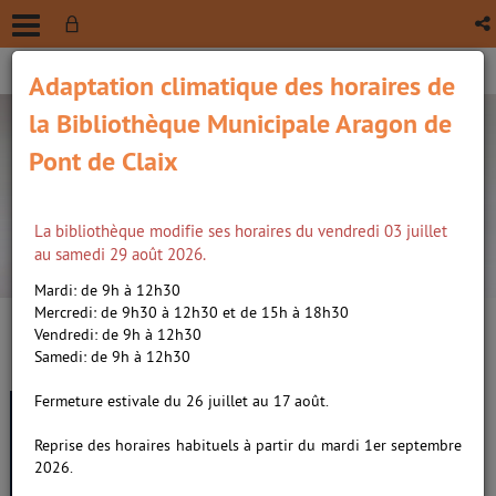
Adaptation climatique des horaires de
la Bibliothèque Municipale Aragon de
Pont de Claix
La bibliothèque modifie ses horaires du vendredi 03 juillet
recherche avancée
au samedi 29 août 2026.
Vous êtes ici :
Accueil
/
Détail du document
Mardi: de 9h à 12h30
Mercredi: de 9h30 à 12h30 et de 15h à 18h30
Vendredi: de 9h à 12h30
Lien
Samedi: de 9h à 12h30
per
En
Leçons de danse, leçons de vie
(Nou
Fermeture estivale du 26 juillet au 17 août.
par
fenê
/
Byars, Wayne. Auteur
ma
Reprise des horaires habituels à partir du mardi 1er septembre
2026.
Livre