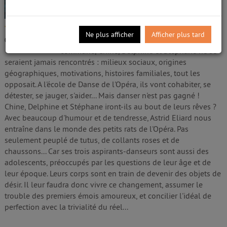
Éliard, Astrid (1981-....). Auteur
Edité par
Mercure de France. [Paris]
- 2016
/5
Danser couûte que couûte, tel est le credo des
Ne plus afficher
Afficher plus tard
personnages d'Astrid Eliard. Sans cette passion
0
avis
commune, Chine, Delphine et Stéphane ne se
seraient jamais rencontrés : milieux sociaux, origines
géographiques, motivations, histoires familiales, tout les
opposait. A l'école de Danse de l'Opéra, ils vont cohabiter, se
détester, se jauger, s'aider... Mais danser n'est pas gagné !
Chine, Delphine et Stéphane iront-ils au bout de leurs rêves ?
Avec beaucoup d'humour et de tendresse, Astrid Eliard nous
entraîne dans le monde des petits rats de l'Opéra. Pas
seulement peuplé de tutus, de collants roses et de
chaussons... Car ses trois aspirants-danseurs sont aussi des
adolescents, préoccupés par les questions de leur âge et de
leur époque. Leurs corps sont en train de devenir des objets de
désir. Il leur faudra donc vivre ce changement, assumer le
trouble des premiers émois amoureux, et concilier l'idéal de
perfection avec la trivialité du réel...