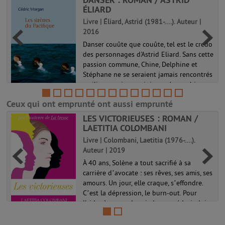
ÉLIARD
Livre | Éliard, Astrid (1981-....). Auteur |
2016
e
Danser couûte que couûte, tel est le credo
des personnages d'Astrid Eliard. Sans cette
passion commune, Chine, Delphine et
Stéphane ne se seraient jamais rencontrés
: milieux sociaux, origines géographiques,
motivations, histoires...
Ceux qui ont emprunté ont aussi emprunté
LES VICTORIEUSES : ROMAN /
LAETITIA COLOMBANI
Livre | Colombani, Laetitia (1976-....).
Auteur | 2019
À 40 ans, Solène a tout sacrifié à sa
carrière d’avocate : ses rêves, ses amis, ses
amours. Un jour, elle craque, s’effondre.
C’est la dépression, le burn-out. Pour
l'aider à reprendre pied, son médecin lui
conseille de se tourne...