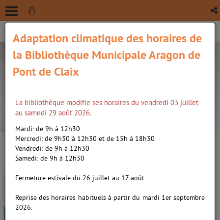
Adaptation climatique des horaires de
la Bibliothèque Municipale Aragon de
Pont de Claix
La bibliothèque modifie ses horaires du vendredi 03 juillet
recherche avancée
au samedi 29 août 2026.
Vous êtes ici :
Accueil
/
Détail du document
Mardi: de 9h à 12h30
Mercredi: de 9h30 à 12h30 et de 15h à 18h30
Vendredi: de 9h à 12h30
Lien
Samedi: de 9h à 12h30
per
En
Danser, roman /
Éliard, Astrid
(Nou
Fermeture estivale du 26 juillet au 17 août.
par
fenê
(1981-....). Auteur
ma
Reprise des horaires habituels à partir du mardi 1er septembre
2026.
Livre