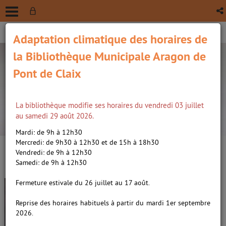
Adaptation climatique des horaires de
la Bibliothèque Municipale Aragon de
Pont de Claix
La bibliothèque modifie ses horaires du vendredi 03 juillet
recherche avancée
au samedi 29 août 2026.
Vous êtes ici :
Accueil
/
Détail du document
Mardi: de 9h à 12h30
Mercredi: de 9h30 à 12h30 et de 15h à 18h30
Vendredi: de 9h à 12h30
Lien
Samedi: de 9h à 12h30
per
En
(Nou
Fermeture estivale du 26 juillet au 17 août.
Erica Falck et Patrik Hedström
par
fenê
ma
Le prédicateur /
Bischoff,
Reprise des horaires habituels à partir du mardi 1er septembre
Léonie. Auteur
|
Bocquet,
2026.