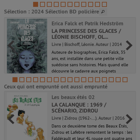
cour de leur immeuble parisien....
Sélection
: 2024 Sélection BD policière
Erica Falck et Patrik Hedström
LA PRINCESSE DES GLACES /
LÉONIE BISCHOFF, OL...
Livre | Bischoff, Léonie. Auteur | 2014
Auteure de biographies, Erica Falck, 35
ans, est installée dans une petite ville
suédoise sans histoires. Mais quand elle
découvre le cadavre aux poignets
tranchés de son amie Alex Wijkner, nu
dans une baignoire d'eau gelée, elle ...
Ceux qui ont emprunté ont aussi emprunté
Erica Falck et Patrik Hedström
Les beaux étés 02
LA CALANQUE : 1969 /
SCÉNARIO, ZIDROU
Livre | Zidrou (1962-....). Auteur | 2016
Dans ce deuxième tome des Beaux Étés,
Zidrou et Lafebre remontent le temps : les
Faldérault et leur 4L rouge ont quatre ans