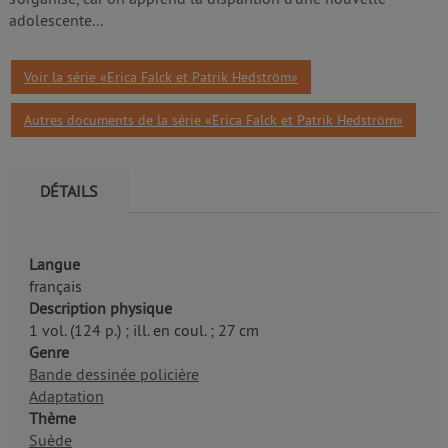
adolescente...
Voir la série «Erica Falck et Patrik Hedström»
Autres documents de la série «Erica Falck et Patrik Hedström»
DÉTAILS
Langue
français
Description physique
1 vol. (124 p.) ; ill. en coul. ; 27 cm
Genre
Bande dessinée policière
Adaptation
Thème
Suède