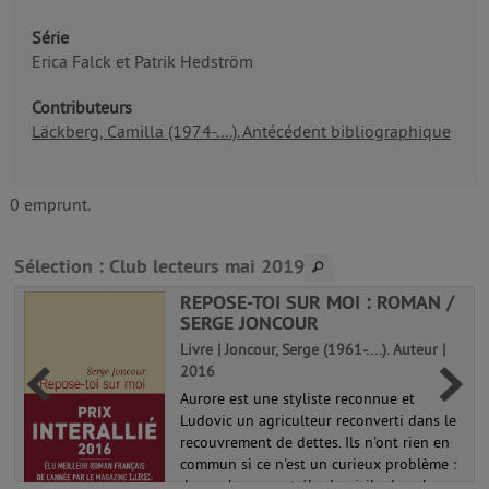
Série
Erica Falck et Patrik Hedström
Contributeurs
Läckberg, Camilla (1974-....). Antécédent bibliographique
0 emprunt.
Sélection
: Club lecteurs mai 2019
.
REPOSE-TOI SUR MOI : ROMAN /
SERGE JONCOUR
Livre | Joncour, Serge (1961-....). Auteur |
2016
s
Aurore est une styliste reconnue et
Ludovic un agriculteur reconverti dans le
recouvrement de dettes. Ils n'ont rien en
commun si ce n'est un curieux problème :
des corbeaux ont élu domicile dans la