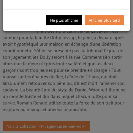
Livre
Renard, Romain (1975-....)
|
Woodrell, Daniel
/5
(1953-....)
Ne plus afficher
Afficher plus tard
Edité par
Casterman. Paris
- 2011
0
avis
Il fait très froid cet hiver-là. Et l'avenir est
sombre pour la famille Dolly. Jessup, le père, a disparu après
avoir hypothéqué leur maison en échange d'une libération
conditionnelle. S'il ne se présente pas au tribunal le jour de
son jugement, les Dolly seront à la rue. Comment s'en sortir
alors que la mère n'a plus toute sa tête et que les deux
garçons sont trop jeunes pour se prendre en charge ? Tout
repose sur les épaules de Ree, l'aînée de 17 ans, qui doit
absolument retrouver son père ou, s'il est mort, ramener son
cadavre. La beauté âpre du style de Daniel Woodrell illumine
un monde fruste et dur dans lequel chacun lutte pour sa
survie. Romain Renard utilise toute la force de son trait pour
restituer au mieux cet univers implacable.
Voir la collection «Rivages-Casterman-noir»