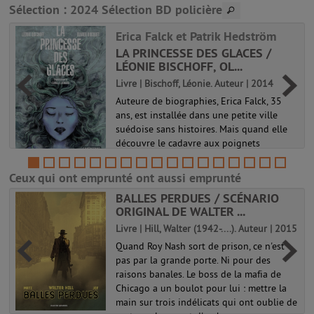
Sélection
: 2024 Sélection BD policière
Erica Falck et Patrik Hedström
LA PRINCESSE DES GLACES /
LÉONIE BISCHOFF, OL...
Livre | Bischoff, Léonie. Auteur | 2014
Auteure de biographies, Erica Falck, 35
ans, est installée dans une petite ville
suédoise sans histoires. Mais quand elle
découvre le cadavre aux poignets
tranchés de son amie Alex Wijkner, nu
dans une baignoire d'eau gelée, elle ...
Ceux qui ont emprunté ont aussi emprunté
Erica Falck et Patrik Hedström
BALLES PERDUES / SCÉNARIO
ORIGINAL DE WALTER ...
Livre | Hill, Walter (1942-....). Auteur | 2015
Quand Roy Nash sort de prison, ce n'est
pas par la grande porte. Ni pour des
raisons banales. Le boss de la mafia de
Chicago a un boulot pour lui : mettre la
main sur trois indélicats qui ont oublie de