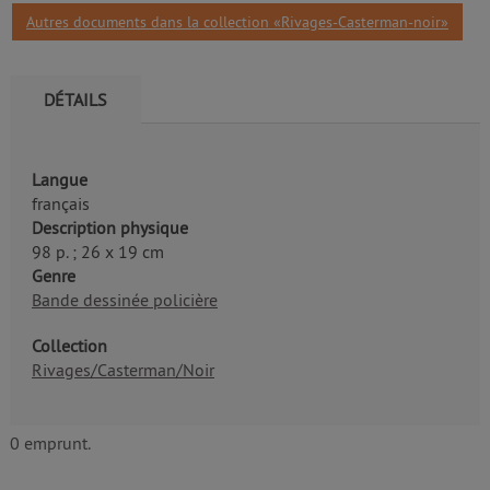
Autres documents dans la collection «Rivages-Casterman-noir»
DÉTAILS
Langue
français
Description physique
98 p. ; 26 x 19 cm
Genre
Bande dessinée policière
Collection
Rivages/Casterman/Noir
0 emprunt.