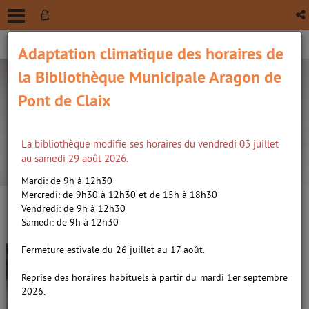
Adaptation climatique des horaires de
la Bibliothèque Municipale Aragon de
Pont de Claix
La bibliothèque modifie ses horaires du vendredi 03 juillet
recherche avancée
au samedi 29 août 2026.
Vous êtes ici :
Accueil
/
Détail du document
Mardi: de 9h à 12h30
Mercredi: de 9h30 à 12h30 et de 15h à 18h30
Vendredi: de 9h à 12h30
Lien
Samedi: de 9h à 12h30
per
En
Un hiver de glace /
Renard,
(Nou
Fermeture estivale du 26 juillet au 17 août.
par
fenê
Romain (1975-....)
|
Woodrell,
ma
Reprise des horaires habituels à partir du mardi 1er septembre
Daniel (1953-....)
2026.