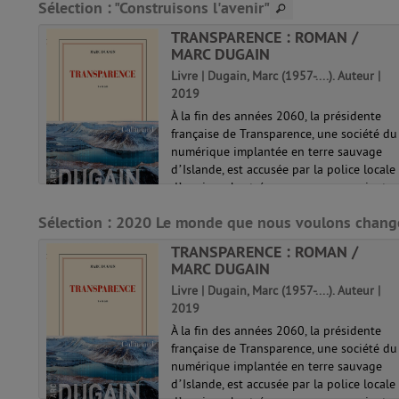
pinterest
Sélection
: "Construisons l'avenir"
fenêtre)
(Nouvelle
TRANSPARENCE : ROMAN /
fenêtre)
MARC DUGAIN
r |
Livre | Dugain, Marc (1957-....). Auteur |
2019
À la fin des années 2060, la présidente
 la
française de Transparence, une société du
 en
numérique implantée en terre sauvage
d’Islande, est accusée par la police locale
out
d’avoir orchestré son propre assassinat.
e d...
Or au même moment, son ent...
Sélection
: 2020 Le monde que nous voulons chang
TRANSPARENCE : ROMAN /
MARC DUGAIN
teur |
Livre | Dugain, Marc (1957-....). Auteur |
2019
À la fin des années 2060, la présidente
de,
française de Transparence, une société du
ui
numérique implantée en terre sauvage
 qu'un
d’Islande, est accusée par la police locale