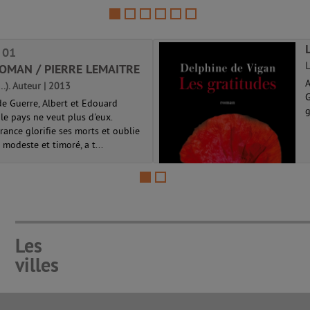
bien que vous auriez préféré que je vous
livre un roman policier. Il ...
 01
L
ROMAN / PIERRE LEMAITRE
A
...). Auteur | 2013
G
e Guerre, Albert et Edouard
g
e pays ne veut plus d'eux.
ance glorifie ses morts et oublie
 modeste et timoré, a t...
Les
villes