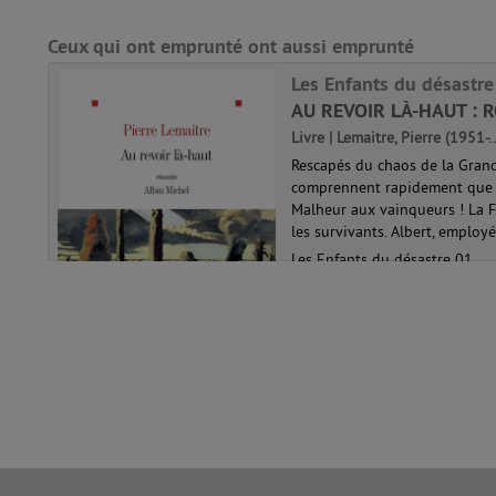
up
d’avoir orchestré son propre assassinat.
Or au même moment, son ent...
Ceux qui ont emprunté ont aussi emprunté
Les Enfants du désastre
AU REVOIR LÀ-HAUT : 
Livre | Lemaitre, Pierre (1951-.
Rescapés du chaos de la Grand
comprennent rapidement que l
Malheur aux vainqueurs ! La Fr
les survivants. Albert, employé
Les Enfants du désastre 01