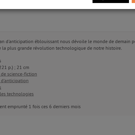
te start-up qui est sur le point de prendre le contrôle du secteur 
an d'anticipation éblouissant nous dévoile le monde de demain po
 la plus grande révolution technologique de notre histoire.
s
(221 p.) ; 21 cm
de science-fiction
d'anticipation
s
les technologies
nt emprunté 1 fois ces 6 derniers mois