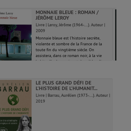
MONNAIE BLEUE : ROMAN /
JÉRÔME LEROY
Livre | Leroy, Jérôme (1964-....). Auteur |
2009
Monnaie bleue est l'histoire secrète,
violente et sombre de la France de la
toute fin du vingtième siècle. On
assistera, dans ce roman noir, à la vie
habituelle des proies et des cibles d'un
ordre social d'autant plus impitoyable ...
LE PLUS GRAND DÉFI DE
L'HISTOIRE DE L'HUMANIT...
Livre | Barrau, Aurélien (1973-....). Auteur |
2019