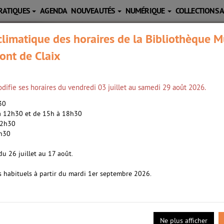
RATIQUES
AGENDA
NOUVEAUTÉS
NUMÉRIQUE
COLLECTIONS 
limatique des horaires de la Bibliothèque M
ont de Claix
difie ses horaires du vendredi 03 juillet au samedi 29 août 2026.
h30
 à 12h30 et de 15h à 18h30
12h30
2h30
ugain, Marc (1957-....). Auteur
du 26 juillet au 17 août.
s habituels à partir du mardi 1er septembre 2026.
 impr.
- 2019
nte française de Transparence, une société du numérique implantée
 assassinat. Or au même moment, son entreprise s’apprête à comme
ansplanter l’âme humaine dans une enveloppe corporelle artificiell
Ne plus afficher