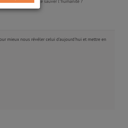
numérique pourra-t-elle sauver l’humanité ?
ur mieux nous révéler celui d'aujourd'hui et mettre en