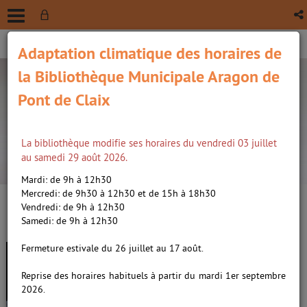
Adaptation climatique des horaires de
la Bibliothèque Municipale Aragon de
Pont de Claix
La bibliothèque modifie ses horaires du vendredi 03 juillet
recherche avancée
au samedi 29 août 2026.
Vous êtes ici :
Accueil
/
Détail du document
Mardi: de 9h à 12h30
Mercredi: de 9h30 à 12h30 et de 15h à 18h30
Vendredi: de 9h à 12h30
Lien
Samedi: de 9h à 12h30
per
En
Première /
Guillebon, Reginald
(Nou
Fermeture estivale du 26 juillet au 17 août.
par
fenê
de. Directeur de publication
ma
Reprise des horaires habituels à partir du mardi 1er septembre
2026.
Revue