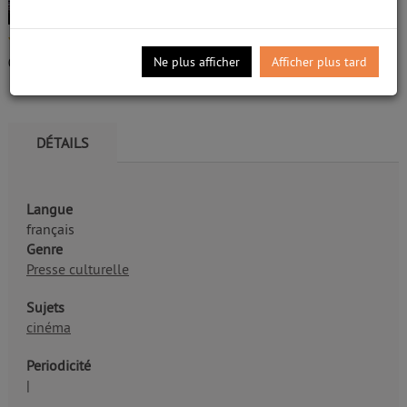
Guillebon, Reginald de. Directeur de
publication
/5
Edité par
Première Média. Paris
Ne plus afficher
Afficher plus tard
0
avis
Voir les numéros
DÉTAILS
Langue
français
Genre
Presse culturelle
Sujets
cinéma
Periodicité
|