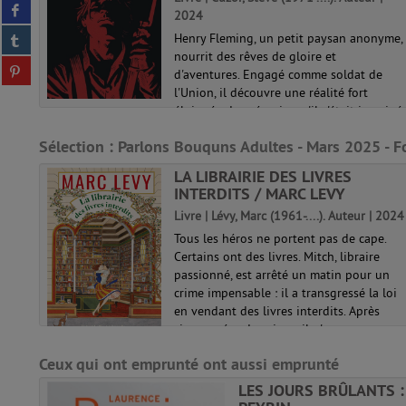
Partager
twitter
2024
ne
sur
(Nouvelle
Partager
Henry Fleming, un petit paysan anonyme,
facebook
fenêtre)
sur
nourrit des rêves de gloire et
(Nouvelle
Partager
tumblr
d'aventures. Engagé comme soldat de
ise de
fenêtre)
sur
(Nouvelle
l'Union, il découvre une réalité fort
tous
pinterest
fenêtre)
éloignée du scénario qu'il s'était imaginé.
..
(Nouvelle
Un regard jeté sur une page sombre de
fenêtre)
Sélection
: Parlons Bouquns Adultes - Mars 2025 - F
l'h...
 /
LA LIBRAIRIE DES LIVRES
INTERDITS / MARC LEVY
 |
Livre | Lévy, Marc (1961-....). Auteur | 2024
Tous les héros ne portent pas de cape.
ce,
Certains ont des livres. Mitch, libraire
urs
passionné, est arrêté un matin pour un
crime impensable : il a transgressé la loi
r de
en vendant des livres interdits. Après
es
cinq années de prison, il n'a...
Ceux qui ont emprunté ont aussi emprunté
LES JOURS BRÛLANTS 