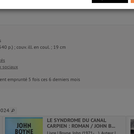
s
540 p.) ; couv. ill. en coul. ; 19 cm
tés
x sociaux
nt emprunté 5 fois ces 6 derniers mois
2024
LE SYNDROME DU CANAL
CARPIEN : ROMAN / JOHN B...
Livre | Boyne, John (1971-....). Auteur |