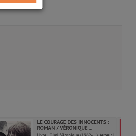
LE COURAGE DES INNOCENTS :
ROMAN / VÉRONIQUE ...
Livre | Olmi, Véronique (1962-....). Auteur |