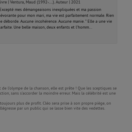
ivre | Ventura, Maud (1992-....). Auteur | 2021
Excepté mes démangeaisons inexpliquées et ma passion
évorante pour mon mari, ma vie est parfaitement normale. Rien
e déborde. Aucune incohérence. Aucune manie. " Elle a une vie
arfaite. Une belle maison, deux enfants et l'homm...
ut de l'olympe de la chanson, elle est prête ! Que les sceptiques se
tion, sans s'accorder la moindre erreur. Mais la célébrité est une
oujours plus de profit. Cléo sera prise à son propre piège, on
llégresse par un public qui se lasse bien vite des vedettes.