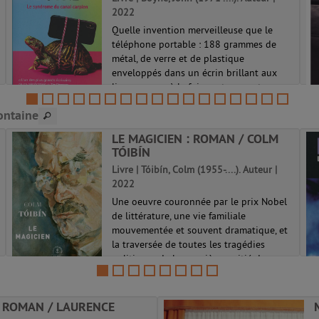
2022
Quelle invention merveilleuse que le
téléphone portable : 188 grammes de
métal, de verre et de plastique
enveloppés dans un écrin brillant aux
lignes pures, à la fois porte ouverte sur
d'autres mondes et arme perfide entre les
ontaine
mai...
LE MAGICIEN : ROMAN / COLM
TÓIBÍN
Livre | Tóibín, Colm (1955-....). Auteur |
2022
Une oeuvre couronnée par le prix Nobel
de littérature, une vie familiale
mouvementée et souvent dramatique, et
la traversée de toutes les tragédies
politiques de la première moitié du
siècle - voilà comment on pourrait
résumer la ...
: ROMAN / LAURENCE