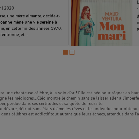
L
r | 2020
"
e, une mère aimante, décide-t-
d
, Joanne mène une vie sereine à
n
nie, en cette fin des années 1970.
p
tentionné, et...
 sera une chanteuse célèbre, à la voix d'or ! Elle est née pour régner en ha
gne les médiocres...Cléo montre le chemin sans se laisser aller à l'imperfec
per, perdue dans ses certitudes et sa quête de réussite.
évore, détruit sans états d'âme les rêves et les individus pour obtenir t
s gens célèbres est addictif tout autant que leurs échecs, attendus dans l'a