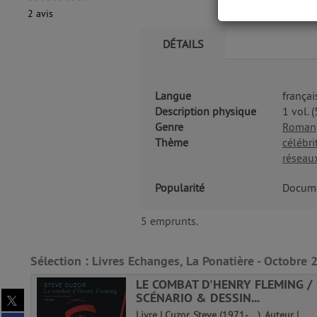
2
avis
DÉTAILS
Langue
françai
Description physique
1 vol. (
Genre
Roman
Thème
célébri
réseau
Popularité
Docume
5 emprunts.
Sélection
: Livres Echanges, La Ponatière - Octobre 
LE COMBAT D'HENRY FLEMING /
Partager
SCÉNARIO & DESSIN...
eur |
sur
Livre | Cuzor, Steve (1971-....). Auteur |