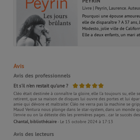
PEYRIN
Livre | Peyrin, Laurence. Auteu
Pourquoi une épouse amoureus
elle de disparaître ? A 37 ans
Modesto, jolie ville de Califor
Elle a deux enfants, un mari at
Avis
Avis des professionnels
5/5
Et s'il n'en restait qu'une ?
Cléo était destinée à connaître la gloire, elle l'a toujours su, elle
retirent, que sa maison de disques lui ouvre des portes et lui épar
amie qui dévore et maltraite: Cléo ne verra pas la machine se grip
Maud Ventura nous plonge dans le star-system, dans un monde qui d
l'envie ou on la déteste dès les premières pages...car le succès de
Chantal, bibliothécaire
- Le 15 octobre 2024 à 17:13
Avis des lecteurs