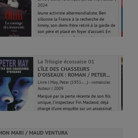
2024
Jeune activiste altermondialiste, Ben
sillonne la France à la recherche de
Jimmy, son demi-frère retiré à la garde de
son père et placé en foyer d'accueil. En
rencontrant des enfants perdus qui
naviguent de foyer en famille d'accu...
La Trilogie écossaise 01
L'ÎLE DES CHASSEURS
D'OISEAUX : ROMAN / PETER...
Livre | May, Peter (1951-....) - romancier.
Auteur | 2009
Marqué par la perte récente de son fils
unique, l'inspecteur Fin Macleod, déjà
chargé d'une enquête sur un assassinat
commis à Edimburg, est envoyé sur
Lewis, son île natale, où il n'est pas
revenu depuis dix-huit ans. Un cadavre ...
MON MARI / MAUD VENTURA
La Trilogie écossaise 01