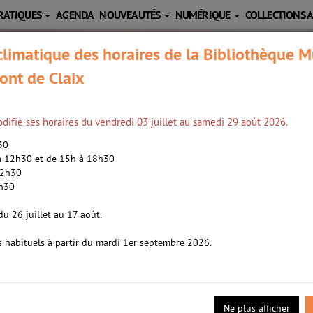
RATIQUES
AGENDA
NOUVEAUTÉS
NUMÉRIQUE
COLLECTIONS 
limatique des horaires de la Bibliothèque M
ont de Claix
difie ses horaires du vendredi 03 juillet au samedi 29 août 2026.
h30
 à 12h30 et de 15h à 18h30
12h30
2h30
1992-....). Auteur
du 26 juillet au 17 août.
s habituels à partir du mardi 1er septembre 2026.
e fille d'universitaires, n'a qu'une obsession, devenir une chanteus
bstacles et devient une star mondiale, accumulant les millions de d
e, brutale et monstrueuse. ©Electre 2024
Ne plus afficher