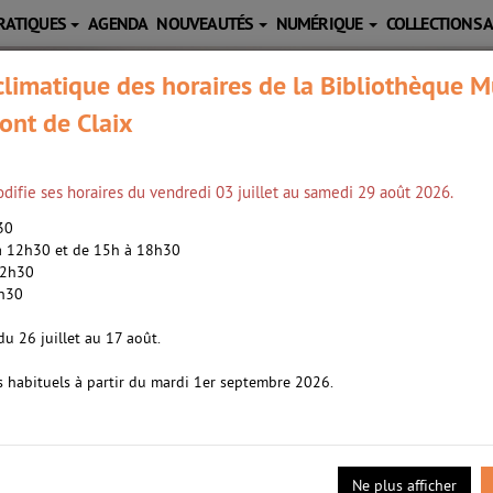
RATIQUES
AGENDA
NOUVEAUTÉS
NUMÉRIQUE
COLLECTIONS 
limatique des horaires de la Bibliothèque M
ont de Claix
difie ses horaires du vendredi 03 juillet au samedi 29 août 2026.
h30
 à 12h30 et de 15h à 18h30
12h30
2h30
ulien (1976-....). Auteur
du 26 juillet au 17 août.
s habituels à partir du mardi 1er septembre 2026.
flingue les nerfs, les écrans qui dévorent le cerveau, le travail qui
ment qui guette les hommes de mon âge. C'est simple. On va partir e
is. Le narrateur a des fourmis dans les jambes. Sa compagne, cadre s
Ne plus afficher