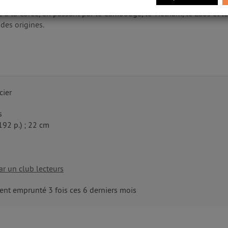
s ils s'embarquent, avec leur fils de neuf ans, dans une aventure à 
de à la Corée, en passant par le Cambodge, le Vietnam, le Laos et 
 des origines.
ier
s
(192 p.) ; 22 cm
r un club lecteurs
nt emprunté 3 fois ces 6 derniers mois