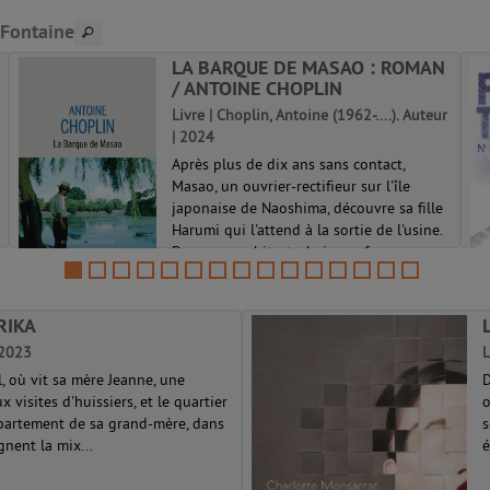
 Fontaine
LA BARQUE DE MASAO : ROMAN
/ ANTOINE CHOPLIN
Livre | Choplin, Antoine (1962-....). Auteur
| 2024
Après plus de dix ans sans contact,
Masao, un ouvrier-rectifieur sur l'île
japonaise de Naoshima, découvre sa fille
Harumi qui l'attend à la sortie de l'usine.
Devenue architecte, la jeune femme
travaille sur l'île voisine. Lors d...
RIKA
 2023
L
, où vit sa mère Jeanne, une
D
visites d'huissiers, et le quartier
o
appartement de sa grand-mère, dans
s
nent la mix...
é