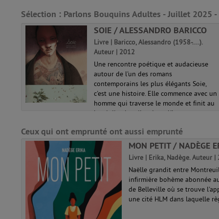
(Nouvelle
fenêtre)
Sélection
: Parlons Bouquins Adultes - Juillet 2025 -
-
SOIE / ALESSANDRO BARICCO
Livre | Baricco, Alessandro (1958-....).
Auteur | 2012
Une rencontre poétique et audacieuse
autour de l'un des romans
orent
contemporains les plus élégants Soie,
ise
c'est une histoire. Elle commence avec un
e,
homme qui traverse le monde et finit au
bord d'un lac silencieux. L'homme
..
s'appelle Jon...
Ceux qui ont emprunté ont aussi emprunté
MON PETIT / NADÈGE E
Livre | Erika, Nadège. Auteur |
Naëlle grandit entre Montreuil
infirmière bohème abonnée aux 
de Belleville où se trouve l'
une cité HLM dans laquelle règ