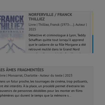
NORFERVILLE / FRANCK
THILLIEZ
Livre | Thilliez, Franck (1973-....). Auteur |
2025
Détective et criminologue à Lyon, Teddy
Schaffran quitte tout lorsqu'il apprend
que le cadavre de sa fille Morgane a été
retrouvé mutilé dans le Grand Nord
canadien. Il se rend à Norferville, près
d'une réserve autochtone. Léonie ...
LES ÂMES FRAGMENTÉES
ivre | Monsarrat, Charlotte - Auteur du texte | 2023
ans un futur proche, les tournages de cinéma, trop polluants,
nt été interdits. À la place, un procédé permet d'extraire les
ouvenirs de personnes décédées pour les monter en films
phémères qui durent le temps que la mémoire s...