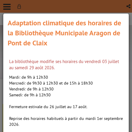
Adaptation climatique des horaires de
la Bibliothèque Municipale Aragon de
Pont de Claix
La bibliothèque modifie ses horaires du vendredi 03 juillet
recherche avancée
au samedi 29 août 2026.
Vous êtes ici :
Accueil
/
Détail du document
Mardi: de 9h à 12h30
Mercredi: de 9h30 à 12h30 et de 15h à 18h30
Vendredi: de 9h à 12h30
Lien
Samedi: de 9h à 12h30
per
En
(Nou
Fermeture estivale du 26 juillet au 17 août.
Quatre filles et un jean 01
par
fenê
ma
Quatre filles et un jean /
Reprise des horaires habituels à partir du mardi 1er septembre
Brashares, Ann (1967-....).
2026.