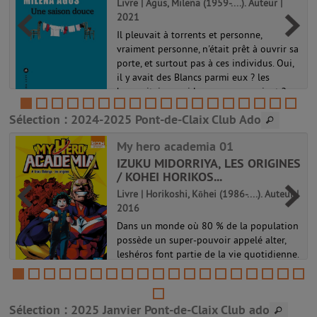
r
Livre | Agus, Milena (1959-....). Auteur |
2021
Il pleuvait à torrents et personne,
vraiment personne, n'était prêt à ouvrir sa
porte, et surtout pas à ces individus. Oui,
il y avait des Blancs parmi eux ? les
e
humanitaires qui les accompagnaient ?
mais ils étaient tout aussi ét...
Sélection
: 2024-2025 Pont-de-Claix Club Ado
My hero academia 01
IZUKU MIDORRIYA, LES ORIGINES
/ KOHEI HORIKOS...
Livre | Horikoshi, Kōhei (1986-....). Auteur |
2016
Dans un monde où 80 % de la population
possède un super-pouvoir appelé alter,
leshéros font partie de la vie quotidienne.
Et les super-vilains aussi ! Face à eux se
dressel'invincible All Might, le plus
puissant des héros ! Le jeu...
Sélection
: 2025 Janvier Pont-de-Claix Club ado
My hero academia 01