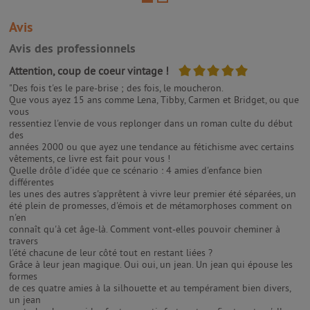
qu'elle rêve tellement d'y aller qu'elle met
de côté tous les sous qu'elle...
Avis
Les sisters 08
Avis des professionnels
5/5
Attention, coup de coeur vintage !
"Des fois t'es le pare-brise ; des fois, le moucheron.
Que vous ayez 15 ans comme Lena, Tibby, Carmen et Bridget, ou que
vous
ressentiez l'envie de vous replonger dans un roman culte du début
des
années 2000 ou que ayez une tendance au fétichisme avec certains
vêtements, ce livre est fait pour vous !
Quelle drôle d'idée que ce scénario : 4 amies d'enfance bien
différentes
les unes des autres s'apprêtent à vivre leur premier été séparées, un
été plein de promesses, d'émois et de métamorphoses comment on
n'en
connaît qu'à cet âge-là. Comment vont-elles pouvoir cheminer à
travers
l'été chacune de leur côté tout en restant liées ?
Grâce à leur jean magique. Oui oui, un jean. Un jean qui épouse les
formes
de ces quatre amies à la silhouette et au tempérament bien divers,
un jean