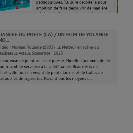
pédagogiques, "Culture décode" a pour
ambition de faire découvrir de manière
originale la fabrique du numérique et
l'envers du décor de notre citoyenneté
numérique. Conçue comme une initiati...
FIANCÉE DU POÈTE (LA) / UN FILM DE YOLANDE
MO...
idéo | Moreau, Yolande (1953-....). Metteur en scène ou
éalisateur. Acteur. Scénariste | 2023
moureuse de peinture et de poésie, Mireille s'accommode de
on travail de serveuse à la cafétéria des Beaux-Arts de
harleville tout en vivant de petits larcins et de trafics de
artouches de cigarettes. N'ayant pas les moyens d'...