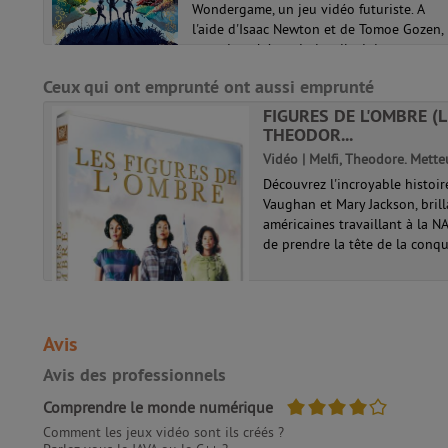
6, un
Wondergame, un jeu vidéo futuriste. A
 à
l'aide d'Isaac Newton et de Tomoe Gozen,
ragon
tous deux héros du jeu, ils doivent tro...
es
Ceux qui ont emprunté ont aussi emprunté
FIGURES DE L'OMBRE (L
THEODOR...
Vidéo | Melfi, Theodore. Mette
Découvrez l'incroyable histoi
Vaughan et Mary Jackson, brill
américaines travaillant à la N
de prendre la tête de la conquê
Avis
Avis des professionnels
4/5
Comprendre le monde numérique
Comment les jeux vidéo sont ils créés ?