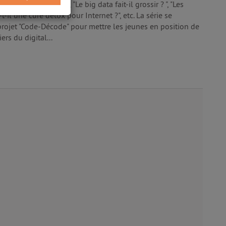
 un jeu vidéo ?", "Le big data fait-il grossir ? ", "Les
-il une cure détox pour Internet ?", etc. La série se
rojet "Code-Décode" pour mettre les jeunes en position de
rs du digital...