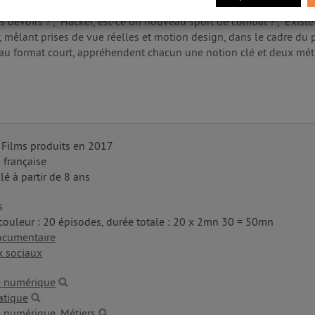
épisodes comprenant par exemple "Combien de lutins faut-il pour faire
 devoirs ?", "Hacker, est-ce un nouveau sport de combat ?", "Existe-t
mêlant prises de vue réelles et motion design, dans le cadre du p
au format court, appréhendent chacun une notion clé et deux métie
 Films produits en 2017
 française
lé à partir de 8 ans
s
couleur : 20 épisodes, durée totale : 20 x 2mn 30 = 50mn
ocumentaire
x sociaux
e numérique
atique
é numérique
,
Métiers