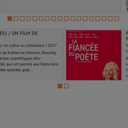
ES) / UN FILM DE
ur en scène ou réalisateur | 2017
V
r
re de Katherine Johnson, Dorothy
antes scientifiques afro-
A
ASA, qui ont permis aux Etats-Unis
s
te spatiale, grâc...
C
c