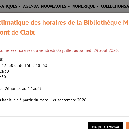
RATIQUES
AGENDA
NOUVEAUTÉS
NUMÉRIQUE
COLLECTIONS 
limatique des horaires de la Bibliothèque M
ont de Claix
difie ses horaires du vendredi 03 juillet au samedi 29 août 2026.
h30
 à 12h30 et de 15h à 18h30
12h30
2h30
endre le monde numérique /
Brun, Benjamin. 
r en scène ou réalisateur
|
Pierrin, Alexandre
du 26 juillet au 17 août.
s habituels à partir du mardi 1er septembre 2026.
réalisateur
|
Guyader, Laurent. Metteur en scène ou réalisateur
|
Pi
t
- 2023
s et pédagogiques, "Culture décode" a pour ambition de faire déco
té numérique. Conçue comme une initiation aux bons usages, la sér
Ne plus afficher