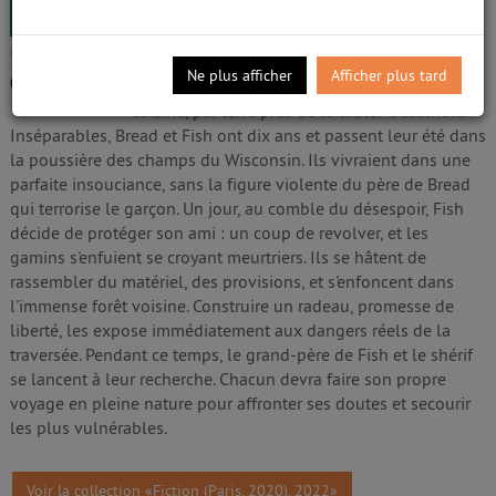
Graff, Andrew J.. Auteur
Edité par
Gallmeister
;
Impr. Floch
- 2022
/5
"Merci de dire au shérif que Fish voulait pas
Ne plus afficher
Afficher plus tard
0
avis
tuer mon père. Mon père est chez nous dans la
cuisine, par terre près de la table. Il est mort."
Inséparables, Bread et Fish ont dix ans et passent leur été dans
la poussière des champs du Wisconsin. Ils vivraient dans une
parfaite insouciance, sans la figure violente du père de Bread
qui terrorise le garçon. Un jour, au comble du désespoir, Fish
décide de protéger son ami : un coup de revolver, et les
gamins s'enfuient se croyant meurtriers. Ils se hâtent de
rassembler du matériel, des provisions, et s'enfoncent dans
l'immense forêt voisine. Construire un radeau, promesse de
liberté, les expose immédiatement aux dangers réels de la
traversée. Pendant ce temps, le grand-père de Fish et le shérif
se lancent à leur recherche. Chacun devra faire son propre
voyage en pleine nature pour affronter ses doutes et secourir
les plus vulnérables.
Voir la collection «Fiction (Paris. 2020), 2022»