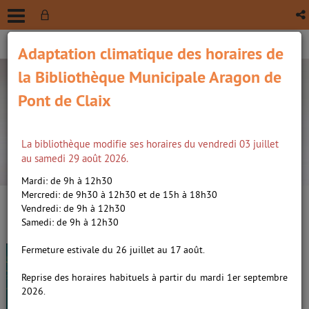
Adaptation climatique des horaires de
la Bibliothèque Municipale Aragon de
Pont de Claix
La bibliothèque modifie ses horaires du vendredi 03 juillet
recherche avancée
au samedi 29 août 2026.
Vous êtes ici :
Accueil
/
Détail du document
Mardi: de 9h à 12h30
Mercredi: de 9h30 à 12h30 et de 15h à 18h30
Vendredi: de 9h à 12h30
Lien
Samedi: de 9h à 12h30
per
En
Le radeau des étoiles, roman /
(Nou
Fermeture estivale du 26 juillet au 17 août.
par
fenê
Graff, Andrew J.. Auteur
ma
Reprise des horaires habituels à partir du mardi 1er septembre
2026.
Livre