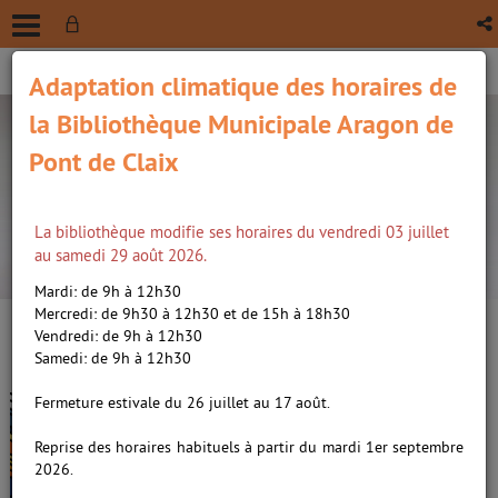
Adaptation climatique des horaires de
la Bibliothèque Municipale Aragon de
Pont de Claix
La bibliothèque modifie ses horaires du vendredi 03 juillet
recherche avancée
au samedi 29 août 2026.
Vous êtes ici :
Accueil
/
Détail du document
Mardi: de 9h à 12h30
Mercredi: de 9h30 à 12h30 et de 15h à 18h30
Vendredi: de 9h à 12h30
Lien
Samedi: de 9h à 12h30
per
En
Les filles d'Égalie /
(Nou
Fermeture estivale du 26 juillet au 17 août.
par
fenê
Brantenberg, Gerd (1941-....).
ma
Reprise des horaires habituels à partir du mardi 1er septembre
Auteur
2026.