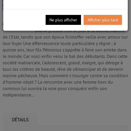
Livre
Brantenberg, Gerd (1941-....). Auteur
/5
Edité par
Zulma
- 2022
Ne plus afficher
Afficher plus tard
Qu'elle fait bon vivre en Egalie ! La directrice
0
avis
Brame préside nuit et jour à la bonne marche
de l'Etat, tandis que son époux Kristoffer veille avec amour sur
leur foyer. Une effervescence toute particulière y règne : à
quinze ans, leur fils Pétronius s'apprête à faire son entrée dans
le monde. Car voici enfin venu le bal des débutants. Dans cette
société matriarcale, l'adolescent, grand, maigre, qui déroge à
tous les critères de beauté, rêve de s'émanciper et de devenir
marine-pêcheuse. Mais comment s'insurger contre sa condition
d'homme-objet ? La rencontre avec une femme hors du
commun lui ouvrira la voie pour conquérir enfin son
indépendance...
DÉTAILS