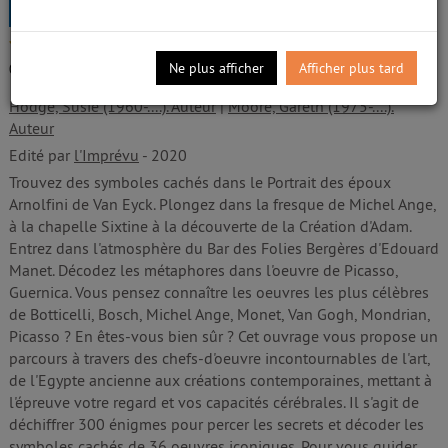
Moore, Gareth (1975-....).
/5
Auteur
Ne plus afficher
Afficher plus tard
0
avis
Livre
Hodge, Susie (1960-....). Auteur
|
Moore, Gareth (1975-....).
Auteur
Edité par
l'Imprévu
- 2020
Trouvez des symboles cachés dans le Portrait des époux
Arnolfini de Van Eyck. Plongez dans la fresque de Michel Ange,
à la chapelle Sixtine à la découverte de la Création d'Adam.
Entrez dans l'atmosphère du Bar des Folies Bergères d'Edouard
Manet. Décodez les métaphores dans l'oeuvre de Picasso,
Guernica. Vous pensez connaître les oeuvres les plus célèbres
de Botticelli, Bosch, Michel Ange, Monet, Van Gogh, Mondrian,
Picasso ? En êtes-vous bien sûr ? Cet ouvrage vous propose un
parcours à travers des chefs-d'oeuvre incontournables de l'art,
de l'Egypte ancienne aux créations contemporaines, mettant à
l'épreuve votre regard et vos capacités cérébrales. Il s'agit de
déchiffrer 300 énigmes pour percer les secrets et décoder les
symboles cachés de 36 oeuvres iconiques. Pour vous guider