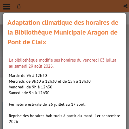
Adaptation climatique des horaires de
la Bibliothèque Municipale Aragon de
Pont de Claix
La bibliothèque modifie ses horaires du vendredi 03 juillet
recherche avancée
au samedi 29 août 2026.
Vous êtes ici :
Accueil
/
Détail du document
Mardi: de 9h à 12h30
Mercredi: de 9h30 à 12h30 et de 15h à 18h30
Vendredi: de 9h à 12h30
Lien
Samedi: de 9h à 12h30
per
En
L'art en énigmes, quand
(Nou
Fermeture estivale du 26 juillet au 17 août.
par
fenê
l'histoire de l'art met votre
ma
Reprise des horaires habituels à partir du mardi 1er septembre
cerveau à l'épreuve /
Hodge,
2026.
Susie (1960-....). Auteur
|