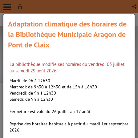
Adaptation climatique des horaires de
la Bibliothèque Municipale Aragon de
Pont de Claix
La bibliothèque modifie ses horaires du vendredi 03 juillet
recherche avancée
au samedi 29 août 2026.
Vous êtes ici :
Accueil
/
Détail du document
Mardi: de 9h à 12h30
Mercredi: de 9h30 à 12h30 et de 15h à 18h30
Vendredi: de 9h à 12h30
Lien
Samedi: de 9h à 12h30
per
En
Paris, mille vies, récit /
Gaudé,
(Nou
Fermeture estivale du 26 juillet au 17 août.
par
fenê
Laurent (1972-....). Auteur
ma
Reprise des horaires habituels à partir du mardi 1er septembre
2026.
Livre