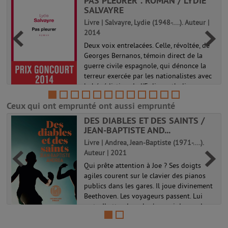
PAS PLEURER : ROMAN / LYDIE
SALVAYRE
|
Livre | Salvayre, Lydie (1948-....). Auteur |
2014
Deux voix entrelacées. Celle, révoltée, de
t
Georges Bernanos, témoin direct de la
guerre civile espagnole, qui dénonce la
terreur exercée par les nationalistes avec
la bénédiction de l'Eglise catholique
contre les mauvais pauvres ....
Ceux qui ont emprunté ont aussi emprunté
DES DIABLES ET DES SAINTS /
JEAN-BAPTISTE AND...
Livre | Andrea, Jean-Baptiste (1971-....).
Auteur | 2021
Qui prête attention à Joe ? Ses doigts
agiles courent sur le clavier des pianos
publics dans les gares. Il joue divinement
Beethoven. Les voyageurs passent. Lui
reste. Il attend quelqu'un, qui descendra
d'un train, un jour peut-êt...