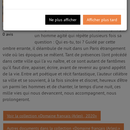
Gaudé, Laurent (1972-....). Auteur
Edité par
Actes Sud
;
Normandie roto impr.
-
2020
Ne plus afficher
Afficher plus tard
Un soir de juillet, sur l'esplanade de la gare
/5
Montparnasse, le narrateur est apostrophé par
0
avis
un homme agité qui répète plusieurs fois sa
question : Qui es-tu, toi ? Guidé par cette
ombre errante, il déambule de nuit dans un Paris étrangement
vide où les époques se mêlent. Tant de présences l'ont précédé
dans cette ville qui l'a vu naître, et ce sont autant de fantômes
qu'il faut dire, apaiser, écrire, avant de revenir au grand appétit
de la vie. Entre art poétique et récit fantastique, l'auteur célèbre
sa ville et se souvient, à la fois sincère et discret, heureux d'être
un parmi les hommes et de chanter, le temps d'une nuit, ces
mille vies qui nous devancent, nous accompagnent, nous
prolongeront.
Voir la collection «Domaine français (Arles)., 2020»
Autres documents dans la collection «Domaine français (Arles).»