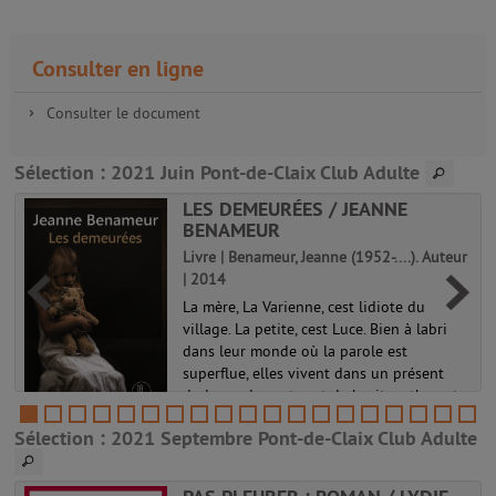
Consulter en ligne
Consulter le document
Sélection
: 2021 Juin Pont-de-Claix Club Adulte
LES DEMEURÉES / JEANNE
BENAMEUR
Livre | Benameur, Jeanne (1952-....). Auteur
| 2014
La mère, La Varienne, cest lidiote du
village. La petite, cest Luce. Bien à labri
dans leur monde où la parole est
superflue, elles vivent dans un présent
dodeurs, de gestes et de bruits rythmant
un quotidien paisible. à deux, ell...
Sélection
: 2021 Septembre Pont-de-Claix Club Adulte