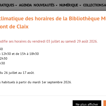
RATIQUES
AGENDA
NOUVEAUTÉS
NUMÉRIQUE
COLLECTIONS 
limatique des horaires de la Bibliothèque M
ont de Claix
difie ses horaires du vendredi 03 juillet au samedi 29 août 2026.
h30
 à 12h30 et de 15h à 18h30
12h30
2h30
man /
Petitmangin, Laurent (1965-....). Auteur
du 26 juillet au 17 août.
ur
s habituels à partir du mardi 1er septembre 2026.
Impr. In tempo
- 2020
eul ses deux fils. Les années passent, et les enfants grandissent. Il
agissent comme des hommes. Et pourtant, ce ne sont encore que des 
e plongée dans le coeur de trois hommes.
Ne plus afficher