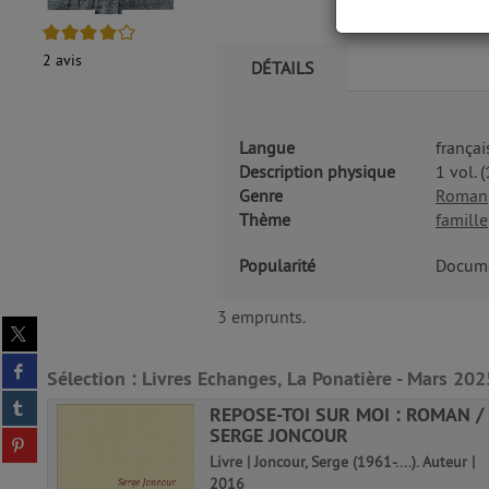
4/5
2
avis
DÉTAILS
Langue
françai
Description physique
1 vol. 
Genre
Roman
Thème
famille
Popularité
Docume
3 emprunts.
Partager
sur
Partager
twitter
Sélection
: Livres Echanges, La Ponatière - Mars 202
sur
(Nouvelle
Partager
facebook
INE
REPOSE-TOI SUR MOI : ROMAN /
fenêtre)
sur
(Nouvelle
SERGE JONCOUR
Partager
tumblr
fenêtre)
sur
).
Livre | Joncour, Serge (1961-....). Auteur |
(Nouvelle
pinterest
2016
fenêtre)