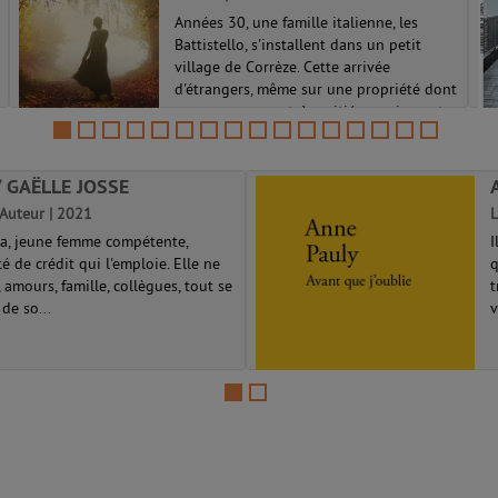
Années 30, une famille italienne, les
Battistello, s'installent dans un petit
village de Corrèze. Cette arrivée
d'étrangers, même sur une propriété dont
personne ne veut, à moitié en ruines, et
qu'il faut rebâtir, suscite l'hostil...
/ GAËLLE JOSSE
. Auteur | 2021
L
ra, jeune femme compétente,
I
té de crédit qui l'emploie. Elle ne
q
, amours, famille, collègues, tout se
t
de so...
v