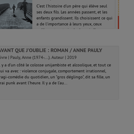
C'est l'histoire d'un père qui élève seul
ses deux fils. Les années passent, et les
enfants grandissent. Ils choisissent ce qui
a de l'importance à leurs yeux, ceux
qu'ils sont en train de devenir. Ils
agissent comme des hommes. E...
AVANT QUE J'OUBLIE : ROMAN / ANNE PAULY
ivre | Pauly, Anne (1974-....). Auteur | 2019
l y a d'un côté le colosse unijambiste et alcoolique, et tout ce
ui va avec : violence conjugale, comportement irrationnel,
ragi-comédie du quotidien, un "gros déglingo", dit sa fille, un
rai punk avant l'heure. Il y a de l'au...