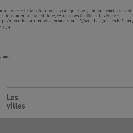
 quotidien de cette famille sonne si juste que l’on y plonge immédiatement. P
tions autour de la politique, les relations familiales, la violence, …
https://numotheque.grenoblealpesmetropole.fr/page-base/recherche?quer
 11:24
uchant
Les
villes