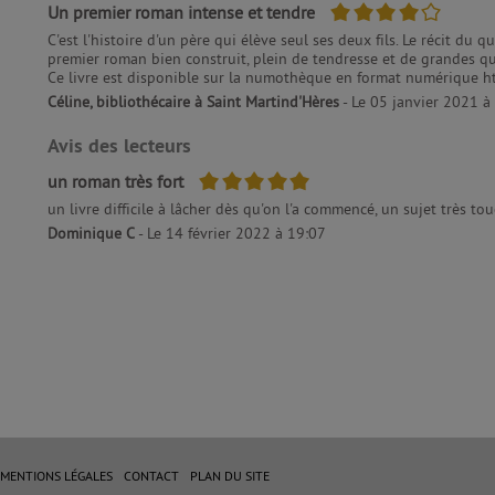
4/5
Un premier roman intense et tendre
C'est l'histoire d'un père qui élève seul ses deux fils. Le récit du
premier roman bien construit, plein de tendresse et de grandes ques
Ce livre est disponible sur la numothèque en format numérique 
Céline, bibliothécaire à Saint Martind'Hères
- Le 05 janvier 2021 à
Avis des lecteurs
5/5
un roman très fort
un livre difficile à lâcher dès qu'on l'a commencé, un sujet très to
Dominique C
- Le 14 février 2022 à 19:07
MENTIONS LÉGALES
CONTACT
PLAN DU SITE