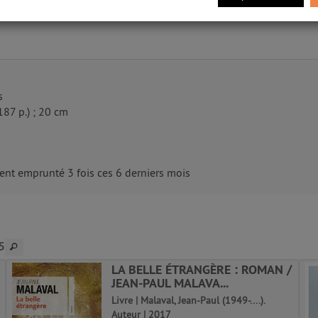
s
(187 p.) ; 20 cm
nt emprunté 3 fois ces 6 derniers mois
5
LA BELLE ÉTRANGÈRE : ROMAN /
JEAN-PAUL MALAVA...
Livre | Malaval, Jean-Paul (1949-....).
Auteur | 2017