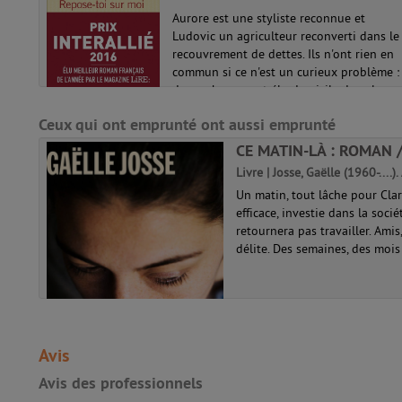
(Nouvelle
is,
Aurore est une styliste reconnue et
fenêtre)
lète
Ludovic un agriculteur reconverti dans le
 tout
recouvrement de dettes. Ils n'ont rien en
lines.
commun si ce n'est un curieux problème :
z son
des corbeaux ont élu domicile dans la
cour de leur immeuble parisien....
Ceux qui ont emprunté ont aussi emprunté
CE MATIN-LÀ : ROMAN 
Livre | Josse, Gaëlle (1960-....)
Un matin, tout lâche pour Cla
efficace, investie dans la socié
retournera pas travailler. Amis
délite. Des semaines, des mois 
Avis
Avis des professionnels