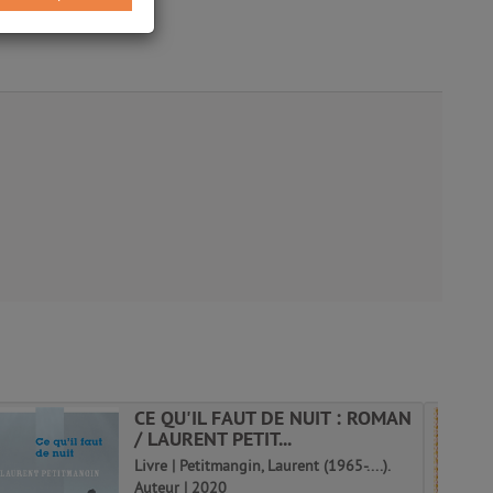
CE QU'IL FAUT DE NUIT : ROMAN
/ LAURENT PETIT...
Livre | Petitmangin, Laurent (1965-....).
Auteur | 2020