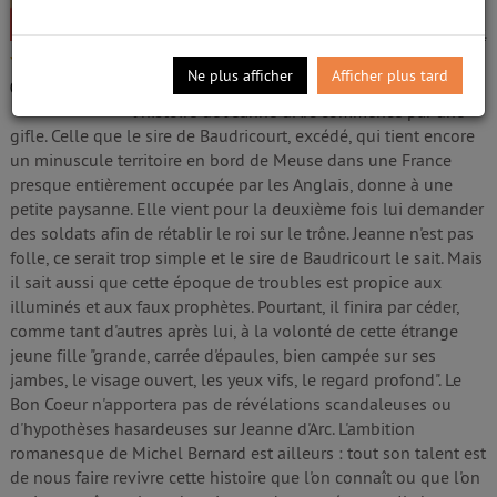
Bernard, Michel (1958-....). Auteur
Edité par
la Table ronde
;
Normandie roto impr.
- 2018
/5
Ne plus afficher
Afficher plus tard
Pour Michel Bernard, dans Le Bon Coeur,
0
avis
l'histoire de Jeanne d'Arc commence par une
gifle. Celle que le sire de Baudricourt, excédé, qui tient encore
un minuscule territoire en bord de Meuse dans une France
presque entièrement occupée par les Anglais, donne à une
petite paysanne. Elle vient pour la deuxième fois lui demander
des soldats afin de rétablir le roi sur le trône. Jeanne n'est pas
folle, ce serait trop simple et le sire de Baudricourt le sait. Mais
il sait aussi que cette époque de troubles est propice aux
illuminés et aux faux prophètes. Pourtant, il finira par céder,
comme tant d'autres après lui, à la volonté de cette étrange
jeune fille "grande, carrée d'épaules, bien campée sur ses
jambes, le visage ouvert, les yeux vifs, le regard profond". Le
Bon Coeur n'apportera pas de révélations scandaleuses ou
d'hypothèses hasardeuses sur Jeanne d'Arc. L'ambition
romanesque de Michel Bernard est ailleurs : tout son talent est
de nous faire revivre cette histoire que l'on connaît ou que l'on