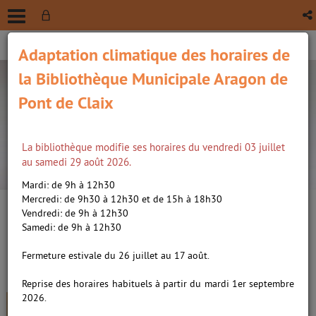
Adaptation climatique des horaires de
la Bibliothèque Municipale Aragon de
Pont de Claix
La bibliothèque modifie ses horaires du vendredi 03 juillet
recherche avancée
au samedi 29 août 2026.
Vous êtes ici :
Accueil
/
Détail du document
Mardi: de 9h à 12h30
Mercredi: de 9h30 à 12h30 et de 15h à 18h30
Vendredi: de 9h à 12h30
Lien
Samedi: de 9h à 12h30
per
En
Le bon coeur, roman /
Bernard,
(Nou
Fermeture estivale du 26 juillet au 17 août.
par
fenê
Michel (1958-....). Auteur
ma
Reprise des horaires habituels à partir du mardi 1er septembre
2026.
Livre