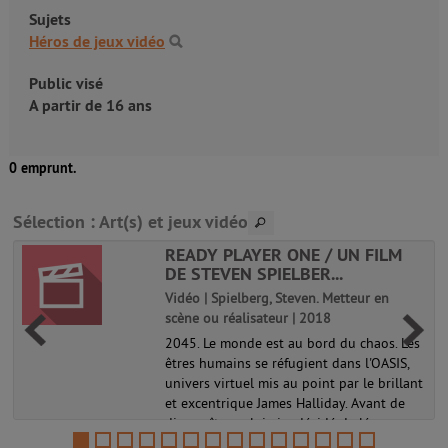
Sujets
Héros de jeux vidéo
Public visé
A partir de 16 ans
0 emprunt.
Sélection
: Art(s) et jeux vidéo
READY PLAYER ONE / UN FILM
DE STEVEN SPIELBER...
Vidéo | Spielberg, Steven. Metteur en
scène ou réalisateur | 2018
2045. Le monde est au bord du chaos. Les
êtres humains se réfugient dans l'OASIS,
univers virtuel mis au point par le brillant
et excentrique James Halliday. Avant de
disparaître, celui-ci a décidé de léguer son
immense fortune à ...