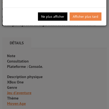
/5
Angleterre, XIIe siècle - Malgré la misère et la
guerre, un village démarre la construction d'une
0
avis
cathédrale, dans l'espoir d'obtenir protection et
prospérité. Ce chantier titanesque sera le théâtre de
Ne plus afficher
Afficher plus tard
luttes sans merci. Adapté du bestseller international de Ken Follett,
Les Piliers de la Terre (Pillars of the Earth) retrace l'histoire du village
de Kingsbridge sous un angle inédit et de manière interactive.
DÉTAILS
Note
Consultation
Plateforme : Console.
Description physique
XBox One
Genre
Jeu d'aventure
Thème
Moyen Age