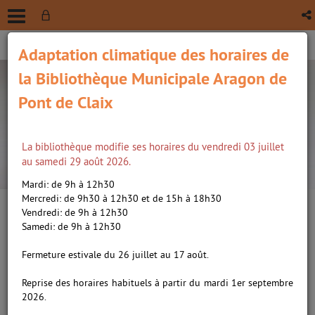
Adaptation climatique des horaires de
la Bibliothèque Municipale Aragon de
Pont de Claix
La bibliothèque modifie ses horaires du vendredi 03 juillet
recherche avancée
au samedi 29 août 2026.
Vous êtes ici :
Accueil
/
Détail du document
Mardi: de 9h à 12h30
Mercredi: de 9h30 à 12h30 et de 15h à 18h30
Vendredi: de 9h à 12h30
Lien
Samedi: de 9h à 12h30
per
En
Ken Follett - Les piliers de la
(Nou
Fermeture estivale du 26 juillet au 17 août.
par
fenê
terre - XBox One
ma
Reprise des horaires habituels à partir du mardi 1er septembre
Application
2026.
Edité par
Just For Games . France
- 2017