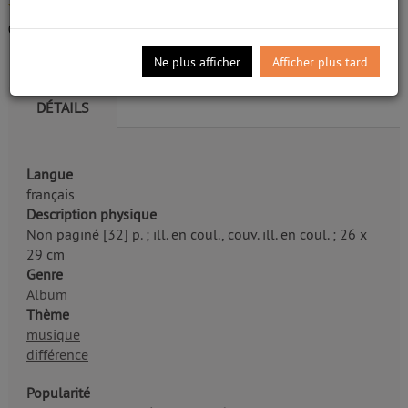
Livre
/5
Pennart, Geoffroy de (1951-....). Auteur
0
avis
Edité par
Kaléidoscope. [Paris]
- 1999
Ne plus afficher
Afficher plus tard
DÉTAILS
Langue
français
Description physique
Non paginé [32] p. ; ill. en coul., couv. ill. en coul. ; 26 x
29 cm
Genre
Album
Thème
musique
différence
Popularité