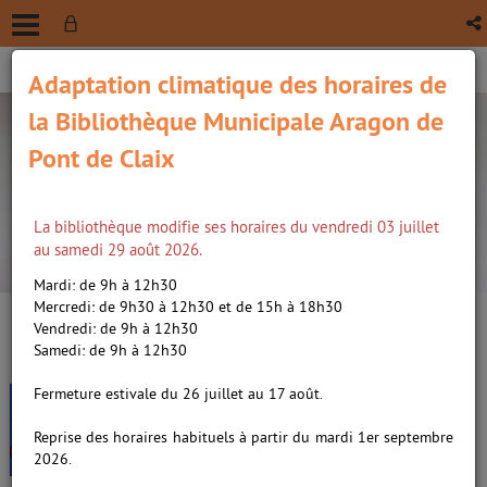
Adaptation climatique des horaires de
la Bibliothèque Municipale Aragon de
Pont de Claix
La bibliothèque modifie ses horaires du vendredi 03 juillet
recherche avancée
au samedi 29 août 2026.
Vous êtes ici :
Accueil
/
Détail du document
Mardi: de 9h à 12h30
Mercredi: de 9h30 à 12h30 et de 15h à 18h30
Vendredi: de 9h à 12h30
Lien
Samedi: de 9h à 12h30
per
En
Sophie, la vache musicienne /
(Nou
Fermeture estivale du 26 juillet au 17 août.
par
fenê
Pennart, Geoffroy de
ma
Reprise des horaires habituels à partir du mardi 1er septembre
(1951-....). Auteur
2026.