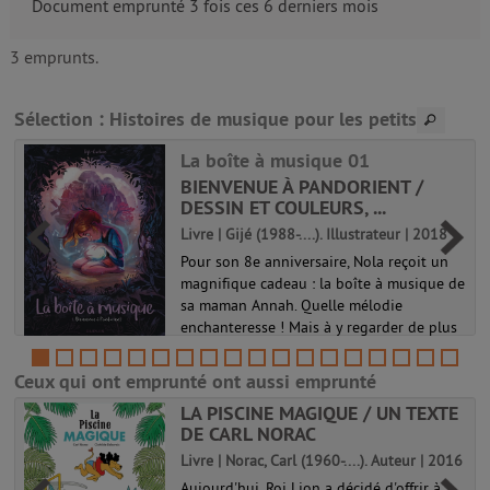
Document emprunté 3 fois ces 6 derniers mois
3 emprunts.
Sélection
: Histoires de musique pour les petits
La boîte à musique 01
BIENVENUE À PANDORIENT /
DESSIN ET COULEURS, ...
Livre | Gijé (1988-....). Illustrateur | 2018
Pour son 8e anniversaire, Nola reçoit un
magnifique cadeau : la boîte à musique de
sa maman Annah. Quelle mélodie
enchanteresse ! Mais à y regarder de plus
a
près, une petite fille gesticule à l'intérieur
et l'appelle au secours... ...
Ceux qui ont emprunté ont aussi emprunté
La boîte à musique 01
LA PISCINE MAGIQUE / UN TEXTE
DE CARL NORAC
Livre | Norac, Carl (1960-....). Auteur | 2016
Aujourd'hui, Roi Lion a décidé d'offrir à