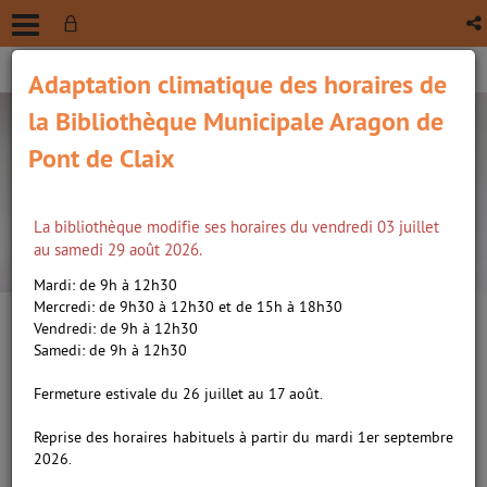
Adaptation climatique des horaires de
la Bibliothèque Municipale Aragon de
Pont de Claix
La bibliothèque modifie ses horaires du vendredi 03 juillet
recherche avancée
au samedi 29 août 2026.
Vous êtes ici :
Accueil
/
Détail du document
Mardi: de 9h à 12h30
Mercredi: de 9h30 à 12h30 et de 15h à 18h30
Vendredi: de 9h à 12h30
Lien
Samedi: de 9h à 12h30
per
En
Rosalie Blum /
Rappeneau,
(Nou
Fermeture estivale du 26 juillet au 17 août.
par
fenê
Julien (1971-....). Metteur en
ma
Reprise des horaires habituels à partir du mardi 1er septembre
scène ou réalisateur
2026.