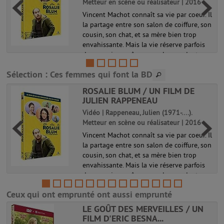
Metteur en scène ou réalisateur | 2016
Vincent Machot connaît sa vie par coeur. Il
.
la partage entre son salon de coiffure, son
cousin, son chat, et sa mère bien trop
envahissante. Mais la vie réserve parfois
des surprises, même aux plus prudents...
Un jour, il croise p...
Sélection
: Ces femmes qui font la BD
ROSALIE BLUM / UN FILM DE
JULIEN RAPPENEAU
Vidéo | Rappeneau, Julien (1971-....).
Metteur en scène ou réalisateur | 2016
Vincent Machot connaît sa vie par coeur. Il
la partage entre son salon de coiffure, son
cousin, son chat, et sa mère bien trop
envahissante. Mais la vie réserve parfois
des surprises, même aux plus prudents...
Un jour, il croise p...
Ceux qui ont emprunté ont aussi emprunté
LE GOÛT DES MERVEILLES / UN
FILM D'ERIC BESNA...