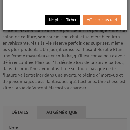
Vidéo
Rappeneau, Julien (1971-....). Metteur en scène
/5
ou réalisateur
Ne plus afficher
Afficher plus tard
0
avis
Edité par
M6 Vidéo
- 2016
Vincent Machot connaît sa vie par coeur. Il la partage entre son
salon de coiffure, son cousin, son chat, et sa mère bien trop
envahissante. Mais la vie réserve parfois des surprises, même
aux plus prudents... Un jour, il croise par hasard Rosalie Blum,
une femme mystérieuse et solitaire, qu'il est convaincu d'avoir
déjà rencontrée. Mais où ? Il décide alors de la suivre partout,
dans l'espoir d'en savoir plus. Il ne se doute pas que cette
filature va l'entraîner dans une aventure pleine d'imprévus et
de personnages aussi fantasques qu'attachants. Une chose est
sûre : la vie de Vincent Machot va changer...
DÉTAILS
AU GÉNÉRIQUE
Note