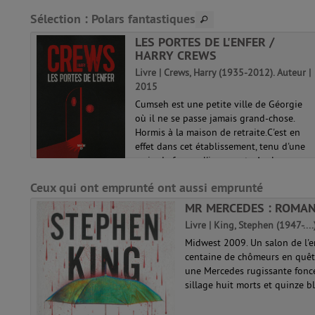
Sélection
: Polars fantastiques
LES PORTES DE L'ENFER /
HARRY CREWS
TTIR
Livre | Crews, Harry (1935-2012). Auteur |
.
2015
Cumseh est une petite ville de Géorgie
où il ne se passe jamais grand-chose.
la
Hormis à la maison de retraite.C'est en
 jouer
effet dans cet établissement, tenu d'une
main de fer par l'imposante Axel, que
semblent s'être donné rendez-vous ...
Ceux qui ont emprunté ont aussi emprunté
MR MERCEDES : ROMAN
Livre | King, Stephen (1947-....
Midwest 2009. Un salon de l'e
centaine de chômeurs en quête
une Mercedes rugissante fonce 
sillage huit morts et quinze bl