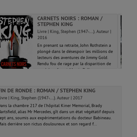
CARNETS NOIRS : ROMAN /
STEPHEN KING
Livre | King, Stephen (1947-....). Auteur |
2016
En prenant sa retraite, John Rothstein a
plongé dans le désespoir les millions de
lecteurs des aventures de Jimmy Gold.
Rendu fou de rage par la disparition de
son héros favori, Morris Bellamy
assassine le vieil écrivain pour s'em...
FIN DE RONDE : ROMAN / STEPHEN KING
ivre | King, Stephen (1947-....). Auteur | 2017
ans la chambre 217 de l'hôpital Kiner Memorial, Brady
artsfield, alias Mr Mercedes, gît dans un état végétatif depuis
ept ans, soumis aux expérimentations du docteur Babineau.
ais derrière son rictus douloureux et son regard f...