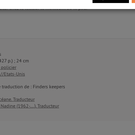
dable roman noir où l'on retrouve les protagonistes de Mr. Merced
ter chez le lecteur le meilleur... ou le pire.
s
(427 p.) ; 24 cm
policier
//Etats-Unis
 traduction de : Finders keepers
céane. Traducteur
 Nadine (1962-....). Traducteur