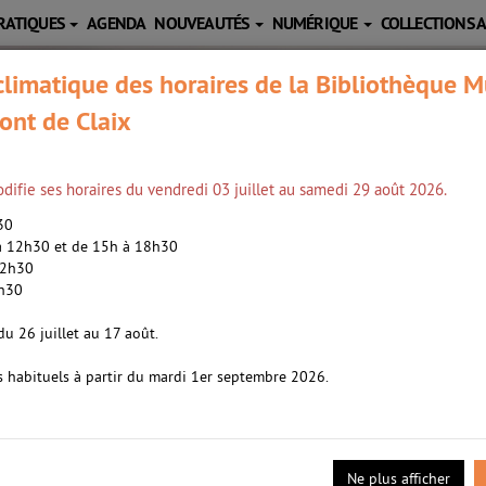
RATIQUES
AGENDA
NOUVEAUTÉS
NUMÉRIQUE
COLLECTIONS 
limatique des horaires de la Bibliothèque M
ont de Claix
difie ses horaires du vendredi 03 juillet au samedi 29 août 2026.
h30
 à 12h30 et de 15h à 18h30
12h30
2h30
ng, Stephen (1947-....). Auteur
du 26 juillet au 17 août.
s habituels à partir du mardi 1er septembre 2026.
in a plongé dans le désespoir les millions de lecteurs des aventur
ssine le vieil écrivain pour s'emparer de sa fortune, mais surtout,
s du destin... et la perspicacité du détective Bill Hodges. Après M
Ne plus afficher