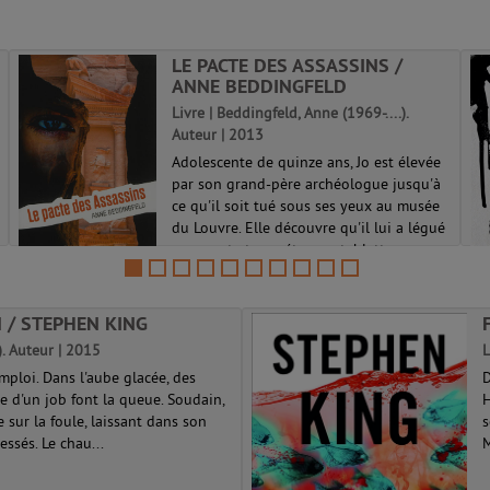
LE PACTE DES ASSASSINS /
ANNE BEDDINGFELD
Livre | Beddingfeld, Anne (1969-....).
Auteur | 2013
Adolescente de quinze ans, Jo est élevée
par son grand-père archéologue jusqu'à
ce qu'il soit tué sous ses yeux au musée
du Louvre. Elle découvre qu'il lui a légué
un secret et une étrange tablette.
Exfiltrée à Pétra en Jordanie p...
 / STEPHEN KING
). Auteur | 2015
L
mploi. Dans l'aube glacée, des
D
 d'un job font la queue. Soudain,
H
sur la foule, laissant dans son
s
essés. Le chau...
M