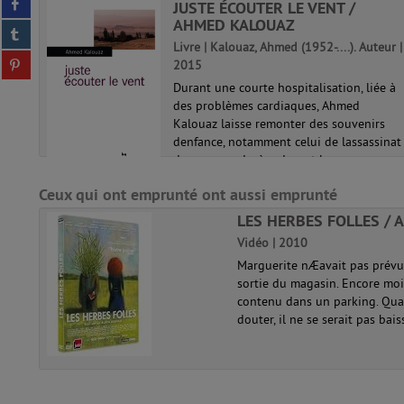
twitter
ES /
JUSTE ÉCOUTER LE VENT /
sur
(Nouvelle
AHMED KALOUAZ
Partager
facebook
fenêtre)
sur
Livre | Kalouaz, Ahmed (1952-....). Auteur |
(Nouvelle
Partager
tumblr
2015
fenêtre)
sur
(Nouvelle
? Oui,
Durant une courte hospitalisation, liée à
pinterest
fenêtre)
des problèmes cardiaques, Ahmed
(Nouvelle
ncuso.
Kalouaz laisse remonter des souvenirs
fenêtre)
denfance, notamment celui de lassassinat
ale,
de son grand-père durant la guerre
ue,
dAlgérie. Son coeur fragile ne sest-il
Ceux qui ont emprunté ont aussi emprunté
pas...
LES HERBES FOLLES / A
Vidéo | 2010
Marguerite nÆavait pas prévu 
sortie du magasin. Encore moin
contenu dans un parking. Quan
douter, il ne se serait pas bais