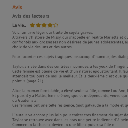
Avis
Avis des lecteurs
4/5
La vie..
Voici un livre léger qui traite de sujets graves.
A travers l’histoire de Missy, qui s’appelle en réalité Marietta e
confrontés aux grossesses non désirées de jeunes adolescentes, aux
choix de vie des uns et des autres.
Pour raconter ces sujets tragiques, beaucoup d’humour, des dialogu
Taylor, arrivée dans des contrées inconnues, a les yeux de l’ingé
Cette femme est pleine de vie et d’un naturel époustouflant. Il fa
attendait toujours de moi le meilleur. Et la deuxième c’est que quoi
point. » (page 21)
Alice, la maman formidable, a élevé seule sa fille, comme Lou Ann, 
Et puis il y a Mattie, femme énergique et indépendante, veuve qui
du Guatemala.
Ces femmes ont une telle résilience, (mot galvaudé à la mode et q
L’auteur va encore plus loin pour traiter très finement du sujet de 
Taylor se retrouve avec dans les bras une petite indienne d’à pein
Comment « la chose » devient « une fille » puis « sa fille ».