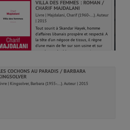
VILLA DES FEMMES : ROMAN /
CHARIF MAJDALANI
Livre | Majdalani, Charif (1960-....). Auteur
| 2015
Tout sourit à Skandar Hayek, homme
d'affaires libanais prospère et respecté. A
la tête d'un négoce de tissus, il règne
d'une main de fer sur son usine et sur
son clan, malgré les nuages qui
s'amoncellent sur le pays en ce début
de...
LES COCHONS AU PARADIS / BARBARA
KINGSOLVER
ivre | Kingsolver, Barbara (1955-....). Auteur | 2015