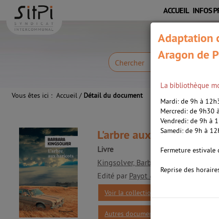
Aller
Aller
Aller
ACCUEIL
INFOS P
au
au
à
menu
contenu
la
Adaptation c
recherche
Aragon de P
Chercher
La bibliothèque mo
Vous êtes ici :
Accueil
/
Détail du document
Mardi: de 9h à 12
Mercredi: de 9h30
Vendredi: de 9h à 
Samedi: de 9h à 1
L'arbre aux haricots /
Kin
Livre
Fermeture estivale 
Kingsolver, Barbara (1955-....). Auteur
Reprise des horaire
Edité par
Payot & Rivages. Paris
- 20
Voir la collection «Rivages poche (Mars
Autres documents dans la collection «