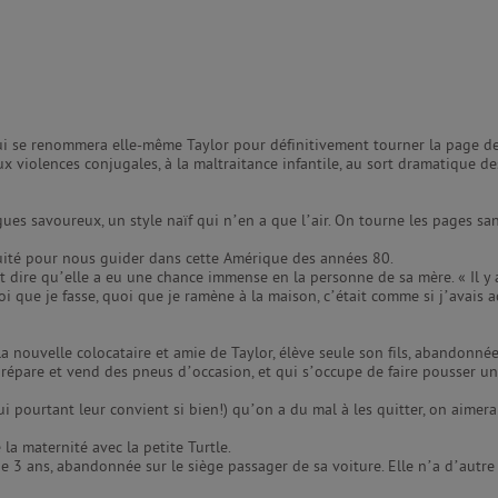
t qui se renommera elle-même Taylor pour définitivement tourner la page de
 violences conjugales, à la maltraitance infantile, au sort dramatique des
es savoureux, un style naïf qui n’en a que l’air. On tourne les pages san
nuité pour nous guider dans cette Amérique des années 80.
ut dire qu’elle a eu une chance immense en la personne de sa mère. « Il y
 que je fasse, quoi que je ramène à la maison, c’était comme si j’avais acc
la nouvelle colocataire et amie de Taylor, élève seule son fils, abandonné
 répare et vend des pneus d’occasion, et qui s’occupe de faire pousser un
ui pourtant leur convient si bien!) qu’on a du mal à les quitter, on aime
la maternité avec la petite Turtle.
e 3 ans, abandonnée sur le siège passager de sa voiture. Elle n’a d’autre 