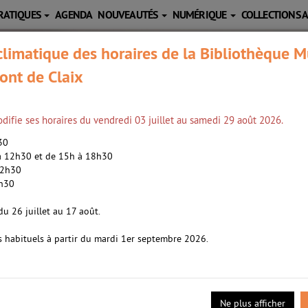
RATIQUES
AGENDA
NOUVEAUTÉS
NUMÉRIQUE
COLLECTIONS 
limatique des horaires de la Bibliothèque M
ont de Claix
difie ses horaires du vendredi 03 juillet au samedi 29 août 2026.
h30
 à 12h30 et de 15h à 18h30
12h30
2h30
gsolver, Barbara (1955-....). Auteur
du 26 juillet au 17 août.
s habituels à partir du mardi 1er septembre 2026.
14
eille).»
Rivages poche (Marseille).»
Ne plus afficher