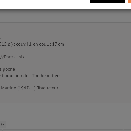
s
315 p.) ; couv. ill. en coul. ; 17 cm
//Etats-Unis
s poche
 traduction de : The bean trees
 Martine (1947-....). Traducteur