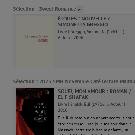
pinterest
fenêtre)
Sélection
: Sweet Romance
(Nouvelle
fenêtre)
ÉTOILES : NOUVELLE /
a
SIMONETTA GREGGIO
Livre | Greggio, Simonetta (1961-....).
.
Auteur | 2006
pouse
re à
e
ret ;
Sélection
: 2025 SMH Novembre Café lecture Malrau
ER
SOUFI, MON AMOUR : ROMAN /
ELIF SHAFAK
r |
Livre | Shafak, Elif (1971-....). Auteur |
2010
n,
Ella Rubinstein a en apparence tout pour
cutée
être heureuse : une jolie maison dans le
qui
Massachusetts, trois beaux enfants, un
 tard,