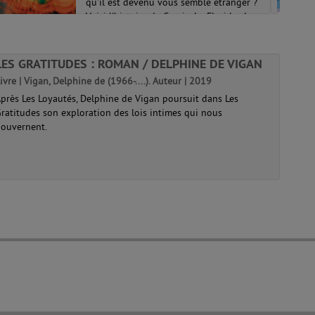
qu'il est devenu vous semble étranger ?
Voici l'histoire de Cassie. La Floride, d...
LES GRATITUDES : ROMAN / DELPHINE DE VIGAN
ivre | Vigan, Delphine de (1966-....). Auteur | 2019
près Les Loyautés, Delphine de Vigan poursuit dans Les
ratitudes son exploration des lois intimes qui nous
ouvernent.