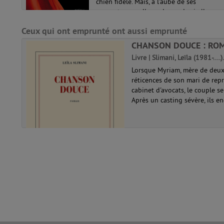
chien fidèle. Mais, à l'aube de ses
nu
quarante ans, elle se demande si elle
n'est pas passée à côté d'elle-même...
Ceux qui ont emprunté ont aussi emprunté
CHANSON DOUCE : ROM
Livre | Slimani, Leïla (1981-....
Lorsque Myriam, mère de deux 
réticences de son mari de repr
cabinet d'avocats, le couple s
Après un casting sévère, ils en