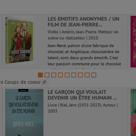
LES EMOTIFS ANONYMES / UN
FILM DE JEAN-PIERRE...
Vidéo | Améris, Jean-Pierre. Metteur en
scène ou réalisateur | 2010
Jean-René, patron d'une fabrique de
chocolat, et Angélique, chocolatière de
talent, sont deux grands émotifs. C'est
leur passion commune pour le chocolat
qui les rapproche. Ils tombent amoureux
l'un de l'autre sans oser se l'avoue...
x Coups de coeur
LE GARÇON QUI VOULAIT
DEVENIR UN ÊTRE HUMAIN ...
Livre | Riel, Jørn (1931-2023). Auteur |
2003