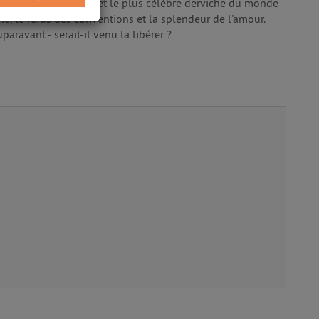
e entre le poète Rûmi et le plus célèbre derviche du monde
e, le refus des conventions et la splendeur de l'amour.
paravant - serait-il venu la libérer ?