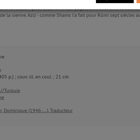
nuscrit signé par Aziz Z Zahara. Ce roman, qui retrace la rencontr
ne révélation pour Ella. Au fil des pages, elle découvre le soufism
r de la sienne. Aziz - comme Shams l'a fait pour Rûmi sept siècles au
re
s
405 p.) ; couv. ill. en coul. ; 21 cm
s//Turquie
me
er, Dominique (1946-....). Traducteur