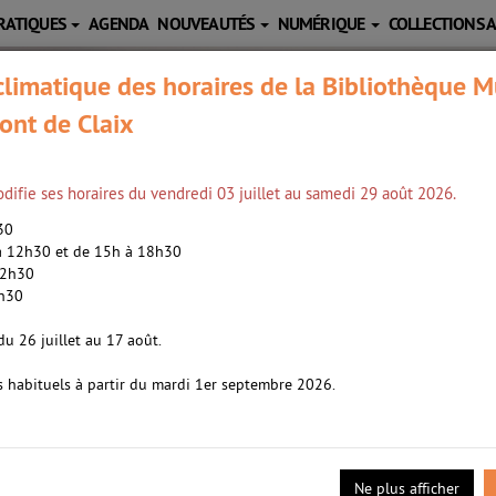
RATIQUES
AGENDA
NOUVEAUTÉS
NUMÉRIQUE
COLLECTIONS 
limatique des horaires de la Bibliothèque M
ont de Claix
difie ses horaires du vendredi 03 juillet au samedi 29 août 2026.
h30
 à 12h30 et de 15h à 18h30
12h30
2h30
n /
Shafak, Elif (1971-....). Auteur
du 26 juillet au 17 août.
s habituels à partir du mardi 1er septembre 2026.
pour être heureuse : une jolie maison dans le Massachusetts, trois 
 n'est pas passée à côté d'elle-même. Les infidélités de son mari 
ne. Décidée à reprendre une activité professionnelle, elle est eng
Ne plus afficher