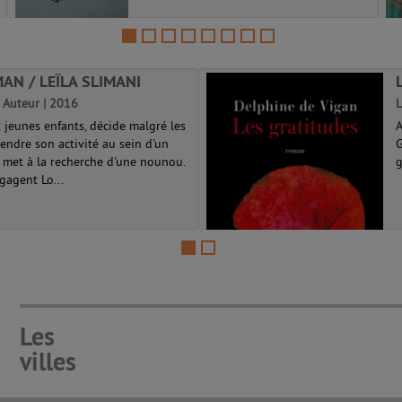
AN / LEÏLA SLIMANI
). Auteur | 2016
L
jeunes enfants, décide malgré les
A
endre son activité au sein d'un
G
e met à la recherche d'une nounou.
g
gagent Lo...
Les
villes