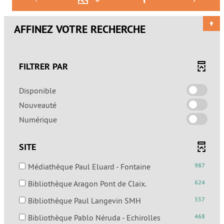
AFFINEZ VOTRE RECHERCHE
FILTRER PAR
-
Disponible
cocher
-
Nouveauté
pour
cocher
-
Numérique
ajouter
pour
cocher
le
ajouter
pour
filtre
SITE
le
ajouter
-
filtre
le
la
-
Médiathèque Paul Eluard - Fontaine
987
-
filtre
recherche
987
la
-
Bibliothèque Aragon Pont de Claix.
624
-
est
résultats
recherche
624
la
mise
-
-
Bibliothèque Paul Langevin SMH
557
est
résultats
recherche
à
cocher
557
mise
-
est
-
Bibliothèque Pablo Néruda - Echirolles
468
jour
pour
résultats