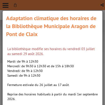
Adaptation climatique des horaires de
la Bibliothèque Municipale Aragon de
Pont de Claix
La bibliothèque modifie ses horaires du vendredi 03 juillet
recherche avancée
au samedi 29 août 2026.
Vous êtes ici :
Accueil
/
Clubs de lecteurs
Mardi: de 9h à 12h30
Mercredi: de 9h30 à 12h30 et de 15h à 18h30
Vendredi: de 9h à 12h30
PRÉ-INSCRIPTION
Samedi: de 9h à 12h30
Bibliothèques du réseau SItpi
Fermeture estivale du 26 juillet au 17 août.
Reprise des horaires habituels à partir du mardi 1er septembre
(Échirolles, Fontaine, Pont de-Claix, Saint-
2026.
Martin d'Hères)