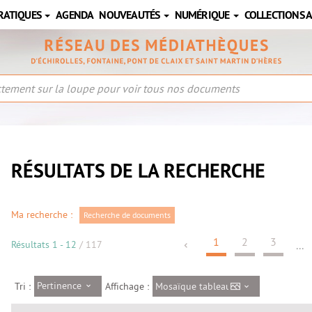
RATIQUES
AGENDA
NOUVEAUTÉS
NUMÉRIQUE
COLLECTIONS 
RÉSULTATS DE LA RECHERCHE
Ma recherche :
Recherche de documents
1
2
3
Résultats
1
-
12
/ 117
...
Pertinence
Mosaïque tableau
Tri :
Affichage :