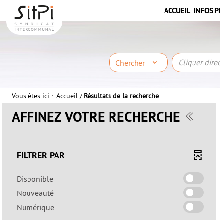
Aller
Aller
Aller
ACCUEIL
INFOS P
au
au
à
menu
contenu
la
recherche
Chercher
Vous êtes ici :
Accueil
/
Résultats de la recherche
AFFINEZ VOTRE RECHERCHE
FILTRER PAR
-
Disponible
cocher
-
Nouveauté
pour
cocher
-
Numérique
ajouter
pour
cocher