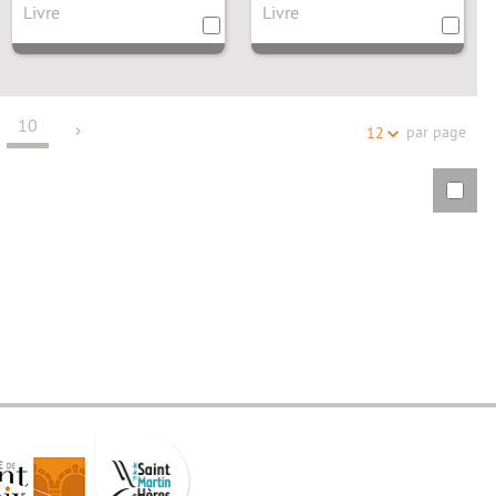
de Saint-Mars
Saint-Mars
trateur
Livre
Livre
10
par page
12