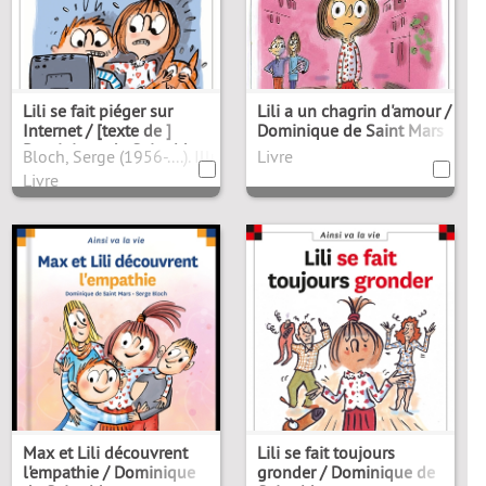
Lili se fait piéger sur
Lili a un chagrin d'amour /
Internet / [texte de ]
Dominique de Saint Mars
Dominique de Saint Mars
Bloch, Serge (1956-....). Illustrateur
Livre
Livre
Max et Lili découvrent
Lili se fait toujours
l'empathie / Dominique
gronder / Dominique de