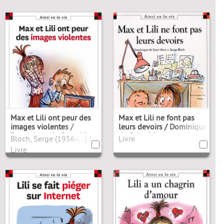
Max et Lili ont peur des
Max et Lili ne font pas
images violentes /
leurs devoirs / Dominique
Dominique de Saint Mars
de Saint Mars
Bloch, Serge (1956-....). Illustrateur
Livre
Livre