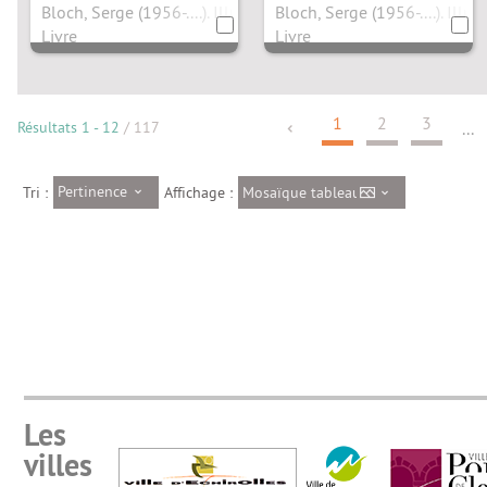
Saint Mars
Bloch, Serge (1956-....). Illustrateur
Bloch, Serge (1956-....). Illus
Livre
Livre
1
2
3
Résultats
1
-
12
/ 117
...
Pertinence
Mosaïque tableau
Tri :
Affichage :
Les
villes