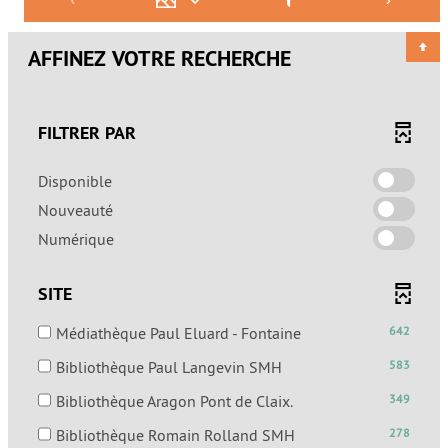
AFFINEZ VOTRE RECHERCHE
FILTRER PAR
-
Disponible
cocher
-
Nouveauté
pour
cocher
-
Numérique
ajouter
pour
cocher
le
ajouter
pour
filtre
SITE
le
ajouter
-
filtre
le
la
-
Médiathèque Paul Eluard - Fontaine
642
-
filtre
recherche
642
la
-
Bibliothèque Paul Langevin SMH
583
-
est
résultats
recherche
583
la
mise
-
-
Bibliothèque Aragon Pont de Claix.
349
est
résultats
recherche
à
cocher
349
mise
-
est
-
Bibliothèque Romain Rolland SMH
278
jour
pour
résultats