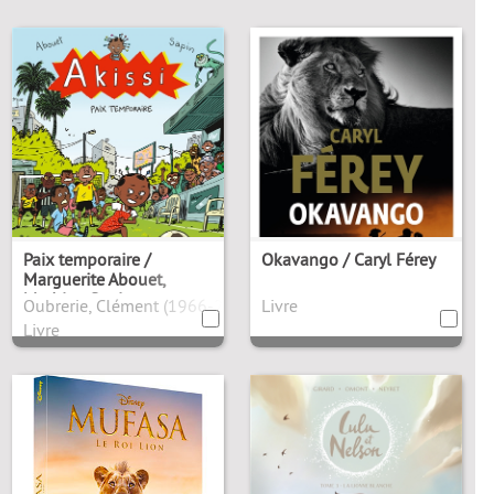
Paix temporaire /
Okavango / Caryl Férey
Marguerite Abouet,
Mathieu Sapin
6). Antécédent bibliographique
Oubrerie, Clément (1966-2026). Antécédent bibliographique
Livre
Livre