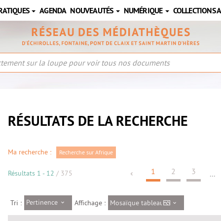
RATIQUES
AGENDA
NOUVEAUTÉS
NUMÉRIQUE
COLLECTIONS 
RÉSULTATS DE LA RECHERCHE
Ma recherche :
Recherche sur Afrique
1
2
3
Résultats
1
-
12
/ 375
...
Pertinence
Mosaïque tableau
Tri :
Affichage :