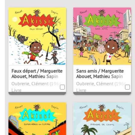
Faux départ / Marguerite
Sans amis / Marguerite
Abouet, Mathieu Sapin
Abouet, Mathieu Sapin
Oubrerie, Clément (1966-2026). Antécédent bibliographique
Oubrerie, Clément (1966-202
Livre
Livre