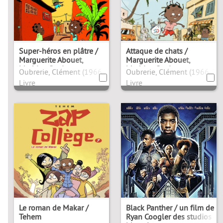
Super-héros en plâtre /
Attaque de chats /
Marguerite Abouet,
Marguerite Abouet,
Mathieu Sapin
Mathieu Sapin
Oubrerie, Clément (1966-2026). Antécédent bibliographique
Oubrerie, Clément (1966-202
Livre
Livre
Le roman de Makar /
Black Panther / un film de
Tehem
Ryan Coogler des studios