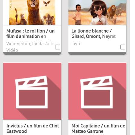
Mufasa : le roi lion / un
La lionne blanche /
film d'animation en
Girard, Omont, Neyret
images de synthèse de
6). Antécédent bibliographique
Woolverton, Linda. Antécédent bibliographique
Livre
Barry Jenkins
Vidéo
Invictus / un film de Clint
Moi Capitaine / un film de
Eastwood
Matteo Garrone