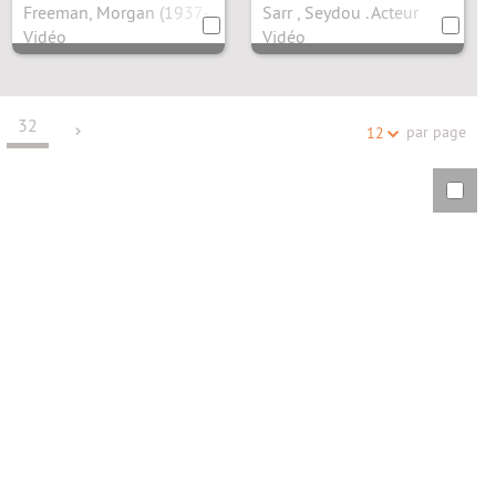
Freeman, Morgan (1937-....). Acteur
Sarr , Seydou . Acteur
Vidéo
Vidéo
32
par page
12