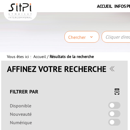
Aller
Aller
Aller
ACCUEIL
INFOS P
au
au
à
menu
contenu
la
recherche
Chercher
Vous êtes ici :
Accueil
/
Résultats de la recherche
AFFINEZ VOTRE RECHERCHE
FILTRER PAR
-
Disponible
cocher
-
Nouveauté
pour
cocher
-
Numérique
ajouter
pour
cocher