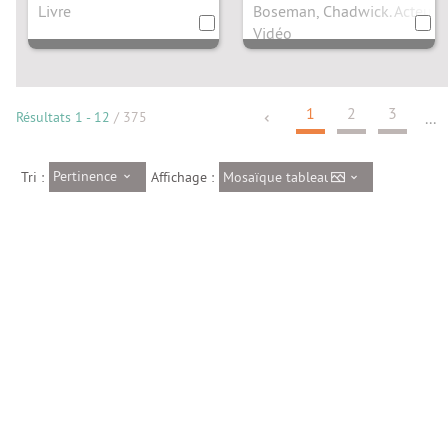
Marvel
Livre
Boseman, Chadwick. Acteur
Vidéo
1
2
3
Résultats
1
-
12
/ 375
...
Pertinence
Mosaïque tableau
Tri :
Affichage :