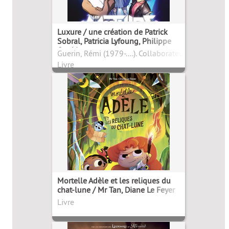
Luxure / une création de Patrick
Sobral, Patricia Lyfoung, Philippe
Ogaki
Guerin, Rémi (1979-....). Collaborateur
Livre
Mortelle Adèle et les reliques du
chat-lune / Mr Tan, Diane Le Feyer
Livre