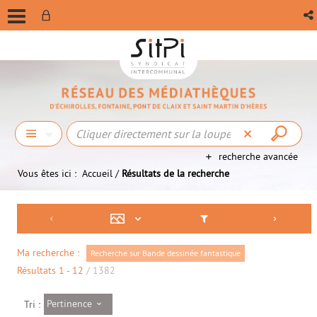
recherche avancée
Vous êtes ici :
Accueil
/
Résultats de la recherche
Ma recherche :
Recherche sur Bande dessinée fantastique
Résultats
1
-
12
/ 1382
Pertinence
Tri :