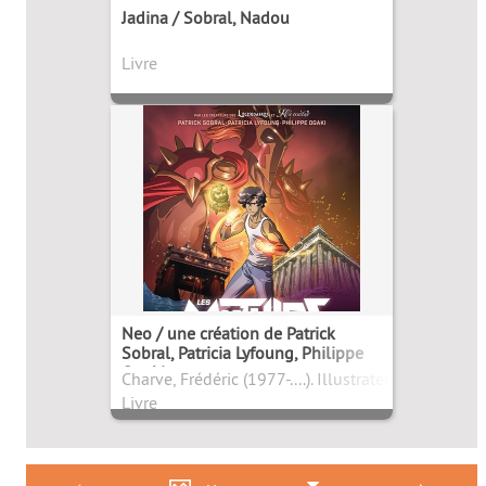
Jadina / Sobral, Nadou
Livre
Neo / une création de Patrick
Sobral, Patricia Lyfoung, Philippe
Ogaki
Charve, Frédéric (1977-....). Illustrateur
Livre