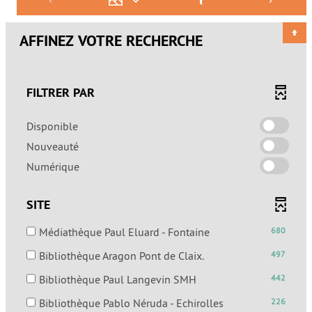
AFFINEZ VOTRE RECHERCHE
FILTRER PAR
-
Disponible
cocher
-
Nouveauté
pour
cocher
-
Numérique
ajouter
pour
cocher
le
ajouter
pour
filtre
SITE
le
ajouter
-
filtre
le
la
-
Médiathèque Paul Eluard - Fontaine
680
-
filtre
recherche
680
la
-
Bibliothèque Aragon Pont de Claix.
497
-
est
résultats
recherche
497
la
mise
-
-
Bibliothèque Paul Langevin SMH
442
est
résultats
recherche
à
cocher
442
mise
-
est
-
Bibliothèque Pablo Néruda - Echirolles
226
jour
pour
résultats