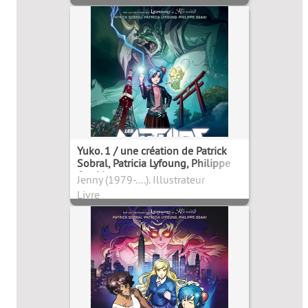
Yuko. 1 / une création de Patrick
Sobral, Patricia Lyfoung, Philippe
Ogaki
Jenny (1979-....). Illustrateur
Livre