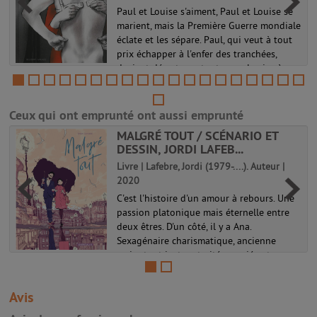
Paul et Louise s'aiment, Paul et Louise se
marient, mais la Première Guerre mondiale
éclate et les sépare. Paul, qui veut à tout
prix échapper à l'enfer des tranchées,
devient déserteur et retrouve Louise à
Paris. Il est sain et s...
Ceux qui ont emprunté ont aussi emprunté
MALGRÉ TOUT / SCÉNARIO ET
DESSIN, JORDI LAFEB...
Livre | Lafebre, Jordi (1979-....). Auteur |
2020
C'est l'histoire d'un amour à rebours. Une
passion platonique mais éternelle entre
deux êtres. D'un côté, il y a Ana.
Sexagénaire charismatique, ancienne
maire tout juste retraitée, mariée et
maman. Une battante au grand coeur
qui...
Avis