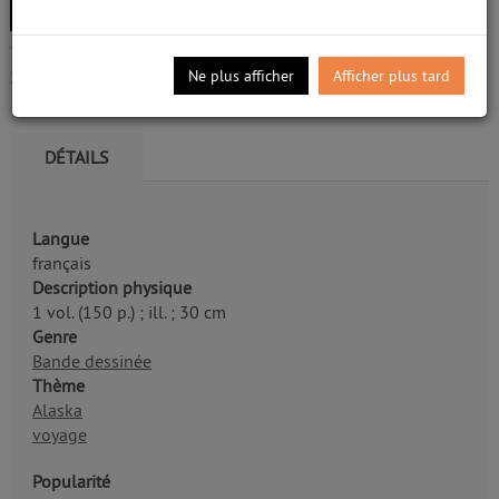
Chabouté (1967-....). Auteur
Edité par
Vents d'Ouest
;
Impr. Chirat
- 2025
5/5
Récit d'un voyage en Alaska.
Ne plus afficher
Afficher plus tard
3
avis
DÉTAILS
Langue
français
Description physique
1 vol. (150 p.) ; ill. ; 30 cm
Genre
Bande dessinée
Thème
Alaska
voyage
Popularité