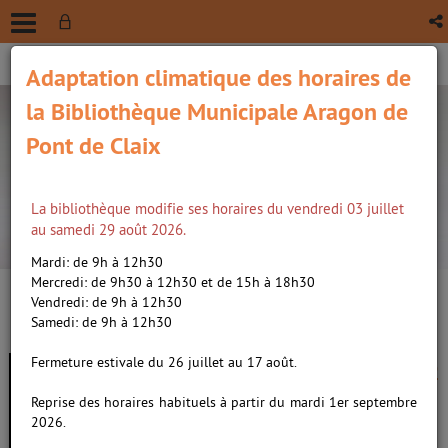
Adaptation climatique des horaires de
la Bibliothèque Municipale Aragon de
Pont de Claix
La bibliothèque modifie ses horaires du vendredi 03 juillet
recherche avancée
au samedi 29 août 2026.
Vous êtes ici :
Accueil
/
Détail du document
Mardi: de 9h à 12h30
Mercredi: de 9h30 à 12h30 et de 15h à 18h30
Vendredi: de 9h à 12h30
Lien
Samedi: de 9h à 12h30
per
En
Plus loin qu'ailleurs /
Chabouté
(Nou
Fermeture estivale du 26 juillet au 17 août.
par
fenê
(1967-....). Auteur
ma
Reprise des horaires habituels à partir du mardi 1er septembre
2026.
Livre