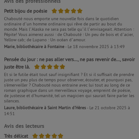
Avis des professionnels
5/5
Petit bijou de poésie
Chabouté nous emporte une nouvelle fois dans le quotidien
ordinaire d’un homme ordinaire qui rêve de partir au bout du
monde. Mais l’Alaska ne sera pas telle qu’il l’envisageait. Attention :
Pépite! Vous aimerez aussi : de Chabouté : Un peu de bois et d’acier,
Yellow cab; de Lupano : Un océan d’amour.
Marie, bibliothécaire à Fontaine
- Le 18 novembre 2025 à 13:49
Pensée du jour : ne pas aller vers..., ne pas revenir de..., savoir
5/5
juste être là.
Et si le futile était tout sauf insignifiant ? Et si il suffisait de prendre
juste un peu plus de temps pour observer, écouter, et pourquoi pas,
s'émerveiller ? Chabouté nous entraine avec lui tout au long de ce
roman graphique dans un merveilleux voyage, empreint de poésie,
de justesse et d'humanité, tel un magicien qui saurait faire parler les
silences.
Laure, bibliothécaire à Saint Martin d'Hères
- Le 21 octobre 2025 à
14:51
Avis des lecteurs
5/5
Très délicat