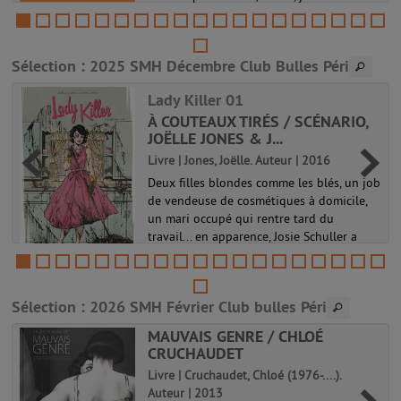
d'investigation au XIXe siècle; Cheryl,
athlète marathonienne; Phulan, reine des
bandits et figure des opprimés en Ind...
Sélection
: 2025 SMH Décembre Club Bulles Péri
Culottées 02
Lady Killer 01
À COUTEAUX TIRÉS / SCÉNARIO,
JOËLLE JONES & J...
Livre | Jones, Joëlle. Auteur | 2016
Deux filles blondes comme les blés, un job
n
de vendeuse de cosmétiques à domicile,
un mari occupé qui rentre tard du
travail... en apparence, Josie Schuller a
tout de la mère de famille idéale. Mais elle
a un secret: c'est aussi la...
Lady Killer 01
Sélection
: 2026 SMH Février Club bulles Péri
MAUVAIS GENRE / CHLOÉ
CRUCHAUDET
Livre | Cruchaudet, Chloé (1976-....).
Auteur | 2013