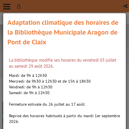
Adaptation climatique des horaires de
la Bibliothèque Municipale Aragon de
Pont de Claix
La bibliothèque modifie ses horaires du vendredi 03 juillet
recherche avancée
au samedi 29 août 2026.
Vous êtes ici :
Accueil
/
Détail du document
Mardi: de 9h à 12h30
Mercredi: de 9h30 à 12h30 et de 15h à 18h30
Vendredi: de 9h à 12h30
Lien
Samedi: de 9h à 12h30
per
En
(Nou
Fermeture estivale du 26 juillet au 17 août.
Les Géants 09
par
fenê
ma
Karvan /
Lylian (1975-....).
Reprise des horaires habituels à partir du mardi 1er septembre
Auteur
|
Chabbert, Ingrid
2026.