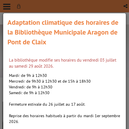
Adaptation climatique des horaires de
la Bibliothèque Municipale Aragon de
Pont de Claix
La bibliothèque modifie ses horaires du vendredi 03 juillet
recherche avancée
au samedi 29 août 2026.
Vous êtes ici :
Accueil
/
Détail du document
Mardi: de 9h à 12h30
Mercredi: de 9h30 à 12h30 et de 15h à 18h30
Vendredi: de 9h à 12h30
Lien
Samedi: de 9h à 12h30
per
En
L'inconnu de la forêt /
Coben,
(Nou
Fermeture estivale du 26 juillet au 17 août.
par
fenê
Harlan (1962-....). Auteur
ma
Reprise des horaires habituels à partir du mardi 1er septembre
2026.
Livre