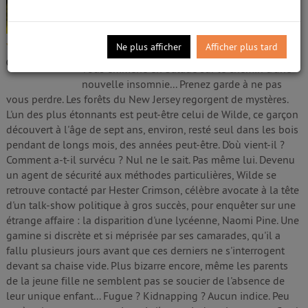
Coben, Harlan (1962-....). Auteur
Edité par
Belfond
- 2020
Vous ne savez rien de lui, il est pourtant votre
/5
Ne plus afficher
Afficher plus tard
seul espoir. Le maître incontesté du thriller
0
avis
vous emmène en balade sur le chemin d'une
nouvelle insomnie... Prenez garde à ne pas
vous perdre. Les forêts du New Jersey regorgent de mystères.
L'un des plus étonnants est peut-être celui de Wilde, ce garçon
découvert à l'âge de sept ans, environ, resté seul dans les bois
pendant de longs mois, des années peut-être. D'où vient-il ?
Comment a-t-il survécu ? Nul ne le sait. Pas même lui. Devenu
un agent de sécurité aux méthodes particulières, Wilde se
retrouve contacté par Hester Crimson, célèbre avocate à la tête
d'un talk-show politique à gros succès, pour enquêter sur une
étrange affaire : la disparition d'une lycéenne, Naomi Pine. Une
gamine si discrète et si méprisée par ses camarades, qu'il a
fallu plusieurs jours avant que ces derniers ne s'interrogent
devant sa chaise vide. Plus bizarre encore, même les parents
de la jeune fille ne semblent pas se soucier de l'absence de
leur unique enfant... Fugue ? Kidnapping ? Aucun indice. Peu