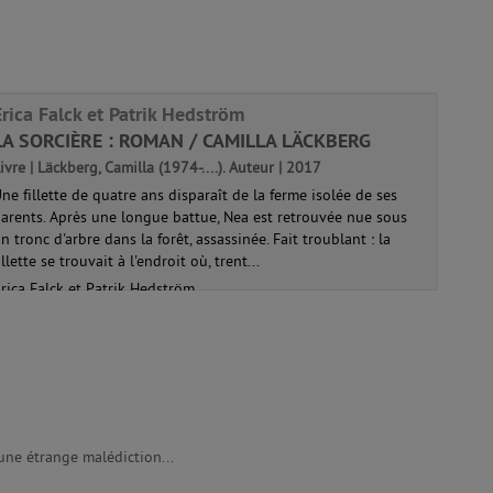
Erica Falck et Patrik Hedström
LA SORCIÈRE : ROMAN / CAMILLA LÄCKBERG
ivre | Läckberg, Camilla (1974-....). Auteur | 2017
ne fillette de quatre ans disparaît de la ferme isolée de ses
arents. Après une longue battue, Nea est retrouvée nue sous
n tronc d'arbre dans la forêt, assassinée. Fait troublant : la
illette se trouvait à l'endroit où, trent...
rica Falck et Patrik Hedström
une étrange malédiction...