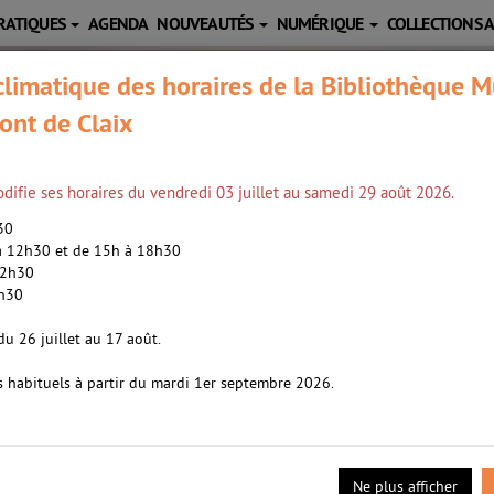
RATIQUES
AGENDA
NOUVEAUTÉS
NUMÉRIQUE
COLLECTIONS 
limatique des horaires de la Bibliothèque M
ont de Claix
difie ses horaires du vendredi 03 juillet au samedi 29 août 2026.
h30
 à 12h30 et de 15h à 18h30
12h30
2h30
 (1984-....). Auteur
du 26 juillet au 17 août.
s habituels à partir du mardi 1er septembre 2026.
gion des des Pompo Hills. Comme tous les sorciers, c'est un infecté
el qui contaminent et déciment tous ceux qu'ils touchent. Son appa
Ne plus afficher