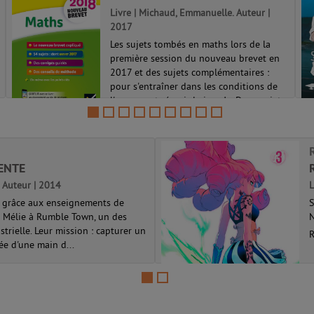
Livre | Michaud, Emmanuelle. Auteur |
2017
Les sujets tombés en maths lors de la
première session du nouveau brevet en
2017 et des sujets complémentaires :
pour s'entraîner dans les conditions de
l'examen et réussir le jour J. - Deux sujets
complets pour l'épreuve écrite 1...
LENTE
). Auteur | 2014
L
s grâce aux enseignements de
S
t Mélie à Rumble Town, un des
N
strielle. Leur mission : capturer un
R
ée d'une main d...