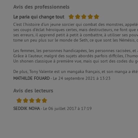
Avis des professionnels
5/5
Le paria qui change tout
C'est l'histoire d'un jeune sorcier qui combat des monstres, appelé
ses coups d'éclat héroïques certes, mais destructeurs, ne font que 
ses erreurs, il apprend petit à petit à combattre, à utiliser ses po
tome un peu plus sur le monde de Seth, ce que sont les Némésis, ce 
Les femmes, les personnes handicapées, les personnes racisées, et
Grâce à l'auteur, malgré des sujets abordés parfois diffciles, l'hum
Un shonen classique à première vue, mais qui sort des codes du gen
De plus, Tony Valente est un mangaka français, et son manga a été 
MATHILDE FOUARD
- Le 24 septembre 2021 à 13:23
Avis des lecteurs
5/5
SEDDIK NOHA
- Le 06 juillet 2017 à 17:19