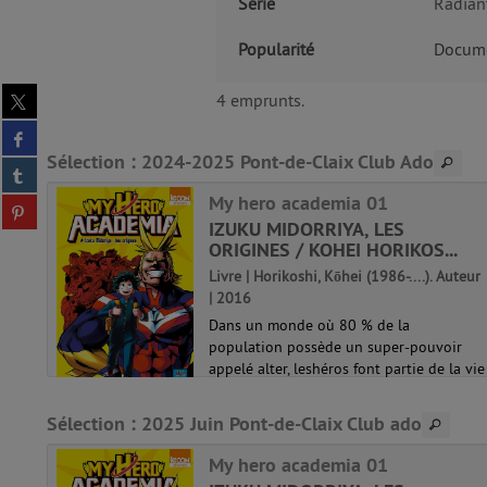
Série
Radian
Popularité
Docume
Partager
4 emprunts.
sur
Partager
twitter
sur
Sélection
: 2024-2025 Pont-de-Claix Club Ado
(Nouvelle
Partager
facebook
fenêtre)
sur
NOS
(Nouvelle
My hero academia 01
Partager
tumblr
fenêtre)
IZUKU MIDORRIYA, LES
sur
(Nouvelle
eur |
ORIGINES / KOHEI HORIKOS...
pinterest
fenêtre)
(Nouvelle
Livre | Horikoshi, Kōhei (1986-....). Auteur
fenêtre)
| 2016
x
Dans un monde où 80 % de la
ur
population possède un super-pouvoir
es à
appelé alter, leshéros font partie de la vie
onné
quotidienne. Et les super-vilains aussi !
Face à eux se dressel'invincible All Might,
Sélection
: 2025 Juin Pont-de-Claix Club ado
le plus puissant des héros ! Le jeu...
My hero academia 01
My hero academia 01