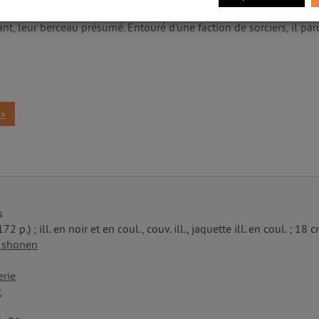
hasseur et combattre les Némésis. Mais plus que ça, Seth souhaite
ant, leur berceau présumé. Entouré d'une faction de sorciers, il pa
t»
s
172 p.) ; ill. en noir et en coul., couv. ill., jaquette ill. en coul. ; 18 
 shonen
erie
t