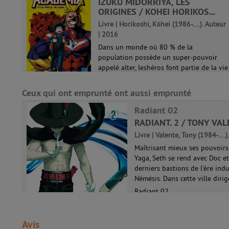
S
IZUKU MIDORRIYA, LES
ORIGINES / KOHEI HORIKOS...
025
Livre | Horikoshi, Kōhei (1986-....). Auteur
| 2016
mi
Dans un monde où 80 % de la
population possède un super-pouvoir
appelé alter, leshéros font partie de la vie
quotidienne. Et les super-vilains aussi !
à
Face à eux se dressel'invincible All Might,
Ceux qui ont emprunté ont aussi emprunté
le plus puissant des héros ! Le jeu...
Radiant 02
My hero academia 01
RADIANT. 2 / TONY VA
Livre | Valente, Tony (1984-....
Maîtrisant mieux ses pouvoir
Yaga, Seth se rend avec Doc e
derniers bastions de l'ère indu
Némésis. Dans cette ville dirig
Radiant 02
Avis