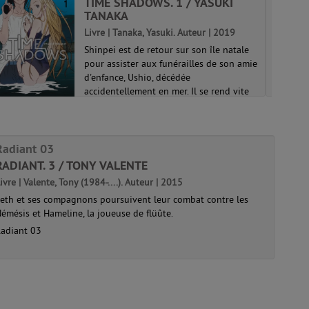
TIME SHADOWS. 1 / YASUKI
TANAKA
Livre | Tanaka, Yasuki. Auteur | 2019
Shinpei est de retour sur son île natale
pour assister aux funérailles de son amie
d'enfance, Ushio, décédée
accidentellement en mer. Il se rend vite
compte que quelque chose ne tourne pas
rond... Certaines personnes agissent
biza...
Radiant 03
Time shadows 01
RADIANT. 3 / TONY VALENTE
ivre | Valente, Tony (1984-....). Auteur | 2015
eth et ses compagnons poursuivent leur combat contre les
émésis et Hameline, la joueuse de flüûte.
adiant 03