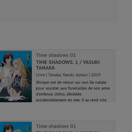
Time shadows 01
TIME SHADOWS. 1 / YASUKI
TANAKA
Livre | Tanaka, Yasuki. Auteur | 2019
Shinpei est de retour sur son île natale
pour assister aux funérailles de son amie
d'enfance, Ushio, décédée
accidentellement en mer. Il se rend vite
compte que quelque chose ne tourne pas
rond... Certaines personnes agissent
biza...
Time shadows 01
Time shadows 01