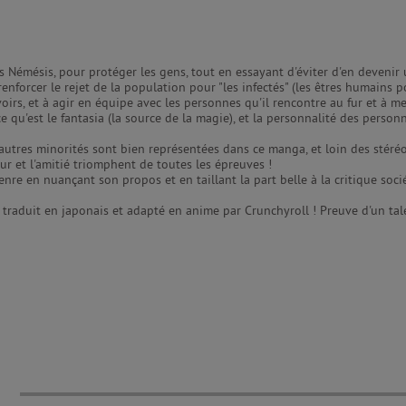
s Némésis, pour protéger les gens, tout en essayant d'éviter d'en devenir un
renforcer le rejet de la population pour "les infectés" (les êtres humains
uvoirs, et à agir en équipe avec les personnes qu'il rencontre au fur et à 
qu'est le fantasia (la source de la magie), et la personnalité des personn
 autres minorités sont bien représentées dans ce manga, et loin des stéré
our et l'amitié triomphent de toutes les épreuves !
re en nuançant son propos et en taillant la part belle à la critique socié
traduit en japonais et adapté en anime par Crunchyroll ! Preuve d'un tale