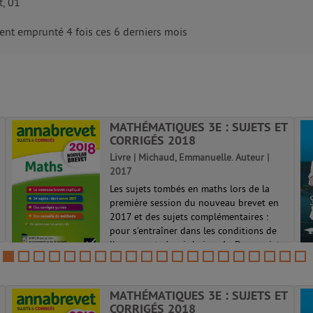
t
, 01
nt emprunté 4 fois ces 6 derniers mois
MATHÉMATIQUES 3E : SUJETS ET
CORRIGÉS 2018
Livre | Michaud, Emmanuelle. Auteur |
2017
Les sujets tombés en maths lors de la
première session du nouveau brevet en
2017 et des sujets complémentaires :
pour s'entraîner dans les conditions de
l'examen et réussir le jour J. - Deux sujets
complets pour l'épreuve écrite 1...
MATHÉMATIQUES 3E : SUJETS ET
CORRIGÉS 2018