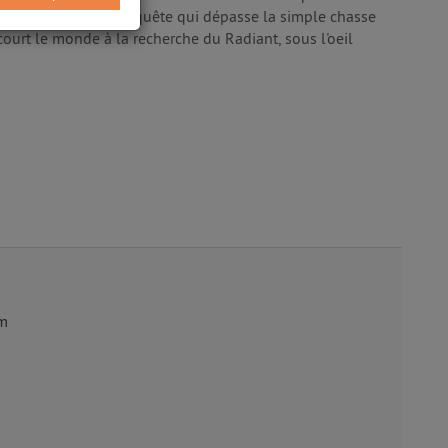
 s'engager dans une quête qui dépasse la simple chasse
rcourt le monde à la recherche du Radiant, sous l'oeil
cm