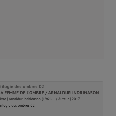
Trilogie des ombres 02
LA FEMME DE L'OMBRE / ARNALDUR INDRIĐASON
ivre | Arnaldur Indriðason (1961-....). Auteur | 2017
rilogie des ombres 02