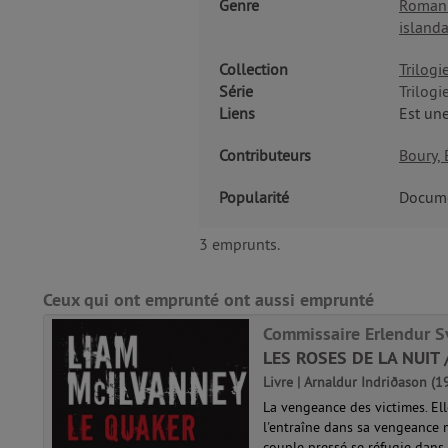
Genre
Roman 
islanda
Collection
Trilog
Série
Trilog
Liens
Est une
Contributeurs
Boury, É
Popularité
Docume
3 emprunts.
Ceux qui ont emprunté ont aussi emprunté
Commissaire Erlendur S
LES ROSES DE LA NUIT
Livre | Arnaldur Indriðason (19
La vengeance des victimes. Elle
l'entraîne dans sa vengeance mo
couple pressé se réfugie dans 