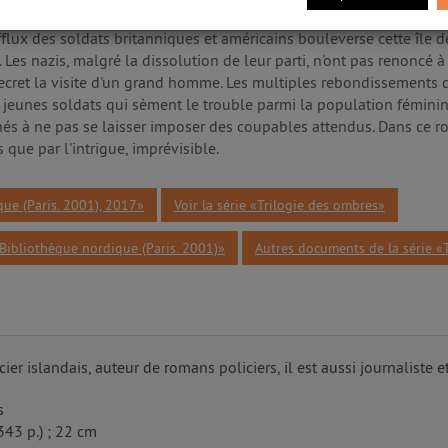
ice criminelle d'Islande, ex-stagiaire à Scotland Yard, et Thorson
L'afflux des soldats britanniques et américains bouleverse cette île
Les nazis, malgré la dissolution de leur parti, n'ont pas renoncé à
n secret la visite d'un grand homme. Les multiples rebondissements
de jeunes soldats qui sèment le trouble parmi la population féminin
nés à ne pas se laisser imposer des coupables attendus. Dans ce rom
ue par l'intrigue, imprévisible.
que (Paris. 2001), 2017»
Voir la série «Trilogie des ombres»
Bibliothèque nordique (Paris. 2001)»
Autres documents de la série «
er islandais, auteur de romans policiers, il est aussi journaliste et
s
(343 p.) ; 22 cm