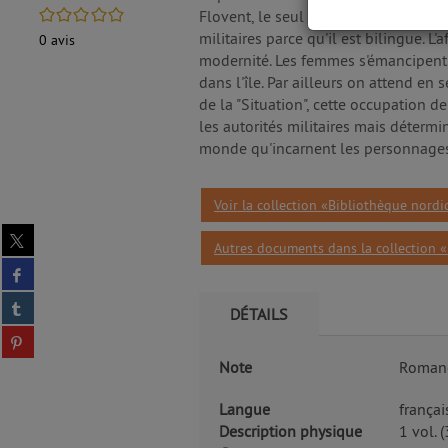
/5
Flovent, le seul enquêteur de la pol
militaires parce qu'il est bilingue. 
0
avis
modernité. Les femmes s'émancipent. 
dans l'île. Par ailleurs on attend e
de la "Situation", cette occupation 
les autorités militaires mais détermi
monde qu'incarnent les personnages q
Voir la collection «Bibliothèque nordi
Partager
Autres documents dans la collection «
sur
Partager
twitter
sur
(Nouvelle
Partager
facebook
DÉTAILS
fenêtre)
sur
(Nouvelle
Partager
tumblr
fenêtre)
sur
(Nouvelle
Note
Romanci
pinterest
fenêtre)
(Nouvelle
Langue
françai
fenêtre)
Description physique
1 vol. 