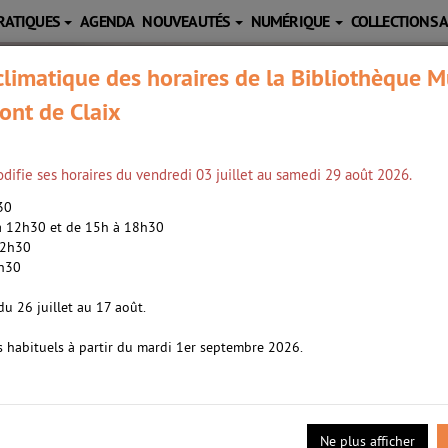
RATIQUES
AGENDA
NOUVEAUTÉS
NUMÉRIQUE
COLLECTIONS 
limatique des horaires de la Bibliothèque M
ont de Claix
difie ses horaires du vendredi 03 juillet au samedi 29 août 2026.
h30
 à 12h30 et de 15h à 18h30
12h30
2h30
Indriðason (1961-....). Auteur
du 26 juillet au 17 août.
s habituels à partir du mardi 1er septembre 2026.
r
017
ouvé dans un petit appartement de Reykjavik, tué d'une balle de Co
les soldats étrangers qui grouillent dans la ville en cet été 1941
Ne plus afficher