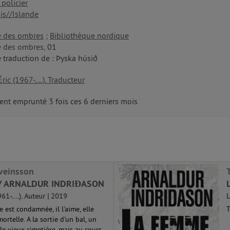
policier
is//Islande
ie des ombres
;
Bibliothèque nordique
ie des ombres
, 01
 traduction de : Þyska húsið
ric (1967-....). Traducteur
nt emprunté 3 fois ces 6 derniers mois
veinsson
 / ARNALDUR INDRIĐASON
61-....). Auteur | 2019
L
 est condamnée, il l'aime, elle
T
rtelle. A la sortie d'un bal, un
le vieux cimetière, mais au cours