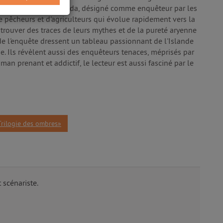
, l'Islandais né au Canada, désigné comme enquêteur par les
 de pêcheurs et d'agriculteurs qui évolue rapidement vers la
 trouver des traces de leurs mythes et de la pureté aryenne
 de l'enquête dressent un tableau passionnant de l'Islande
e. Ils révèlent aussi des enquêteurs tenaces, méprisés par
an prenant et addictif, le lecteur est aussi fasciné par le
Trilogie des ombres»
 scénariste.