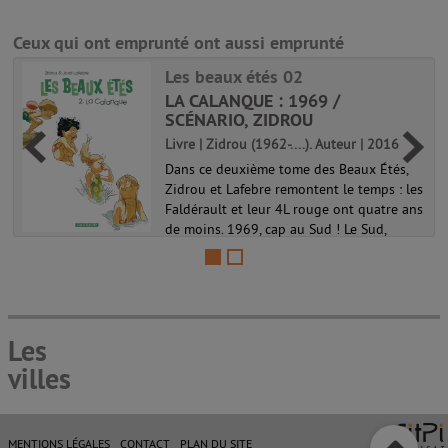
Ceux qui ont emprunté ont aussi emprunté
Les beaux étés 02
LA CALANQUE : 1969 /
SCÉNARIO, ZIDROU
Livre | Zidrou (1962-....). Auteur | 2016
Dans ce deuxième tome des Beaux Étés,
Zidrou et Lafebre remontent le temps : les
Faldérault et leur 4L rouge ont quatre ans
de moins. 1969, cap au Sud ! Le Sud,
certes, mais le voyage sur les petites
routes a aussi toute son impor...
Les beaux étés 02
Les
villes
MENTIONS LÉGALES
CONTACT
PLAN DU SITE