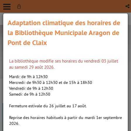
Adaptation climatique des horaires de
la Bibliothèque Municipale Aragon de
Pont de Claix
La bibliothèque modifie ses horaires du vendredi 03 juillet
recherche avancée
au samedi 29 août 2026.
Vous êtes ici :
Accueil
/
Détail du document
Mardi: de 9h à 12h30
Mercredi: de 9h30 à 12h30 et de 15h à 18h30
Vendredi: de 9h à 12h30
Lien
Samedi: de 9h à 12h30
per
En
Vive la marée ! /
Prudhomme,
(Nou
Fermeture estivale du 26 juillet au 17 août.
par
fenê
David (1969-....). Auteur
|
ma
Reprise des horaires habituels à partir du mardi 1er septembre
Rabaté, Pascal (1961-....).
2026.
Auteur