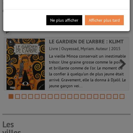
0 emprunt.
/5
0
avis
Ne plus afficher
Afficher plus tard
Sélection
: 2020 Décembre Pont-de-Claix Club Adulte
LE GARDIEN DE L'ARBRE : KLIMT
Livre | Ouyessad, Myriam. Auteur | 2015
La vieille Minoa conservait un inestimable
trésor. Une graine grosse comme le poing
et brillante comme de l'or. Le moment de
la confier à quelqu'un de plus jeune était
arrivé. Gravement, elle la donna à Djalil. Le
jeune garçon vei...
Les
villes