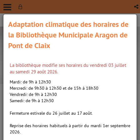
Adaptation climatique des horaires de
la Bibliothèque Municipale Aragon de
Pont de Claix
La bibliothèque modifie ses horaires du vendredi 03 juillet
recherche avancée
au samedi 29 août 2026.
Vous êtes ici :
Accueil
/
Détail du document
Mardi: de 9h à 12h30
Mercredi: de 9h30 à 12h30 et de 15h à 18h30
Vendredi: de 9h à 12h30
Lien
Samedi: de 9h à 12h30
per
En
Moumine le troll
(Nou
Fermeture estivale du 26 juillet au 17 août.
par
fenê
ma
Titre de série
Reprise des horaires habituels à partir du mardi 1er septembre
2026.
Voir les documents de la série