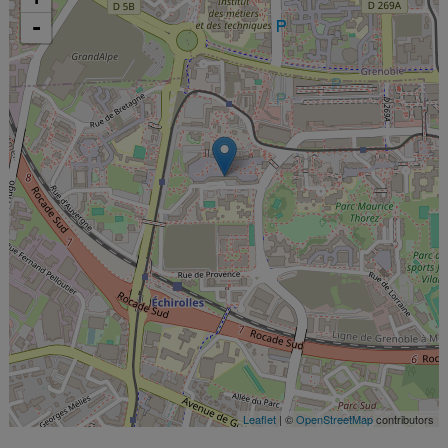
-
Leaflet
| ©
OpenStreetMap
contributors