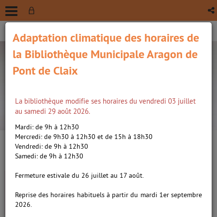
Adaptation climatique des horaires de
la Bibliothèque Municipale Aragon de
Pont de Claix
La bibliothèque modifie ses horaires du vendredi 03 juillet
recherche avancée
au samedi 29 août 2026.
Vous êtes ici :
Accueil
/
Détail du document
Mardi: de 9h à 12h30
Mercredi: de 9h30 à 12h30 et de 15h à 18h30
Vendredi: de 9h à 12h30
Lien
Samedi: de 9h à 12h30
per
En
Création de jeu vidéo : saison 2 !
(Nou
Fermeture estivale du 26 juillet au 17 août.
par
fenê
ma
Catégorie
Reprise des horaires habituels à partir du mardi 1er septembre
Le 07/04/2026 de 10:00 à 12:00
Jeux
2026.