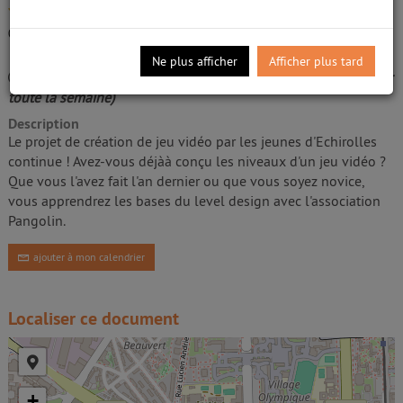
Bibliothèque Pablo Néruda - Echirolles
, 15
/5
Place Beaumarchais, 38130 Échirolles
0
avis
Public visé :
Enfant
Ne plus afficher
Afficher plus tard
Conditions :
À partir de 8 ans, sur inscription (inscription sur
toute la semaine)
Description
Le projet de création de jeu vidéo par les jeunes d'Echirolles
continue ! Avez-vous déjàà conçu les niveaux d'un jeu vidéo ?
Que vous l'avez fait l'an dernier ou que vous soyez novice,
vous apprendrez les bases du level design avec l'association
Pangolin.
ajouter à mon calendrier
Localiser ce document
+