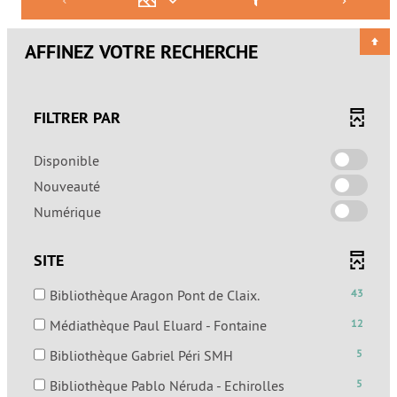
AFFINEZ VOTRE RECHERCHE
FILTRER PAR
-
Disponible
cocher
-
Nouveauté
pour
cocher
-
Numérique
ajouter
pour
cocher
le
ajouter
pour
filtre
SITE
le
ajouter
-
filtre
le
la
-
Bibliothèque Aragon Pont de Claix.
43
-
filtre
recherche
43
la
-
Médiathèque Paul Eluard - Fontaine
12
-
est
résultats
recherche
12
la
mise
-
-
Bibliothèque Gabriel Péri SMH
5
est
résultats
recherche
à
cocher
5
mise
-
est
-
Bibliothèque Pablo Néruda - Echirolles
5
jour
pour
résultats