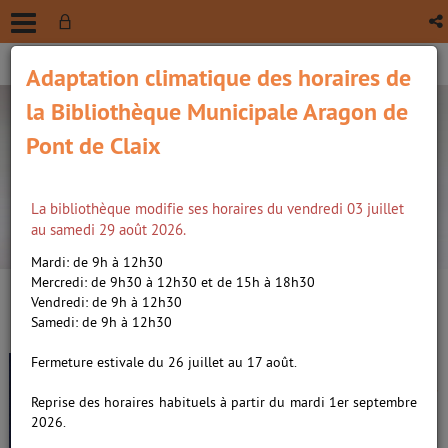
Adaptation climatique des horaires de
la Bibliothèque Municipale Aragon de
Pont de Claix
La bibliothèque modifie ses horaires du vendredi 03 juillet
recherche avancée
au samedi 29 août 2026.
Vous êtes ici :
Accueil
/
Détail du document
Mardi: de 9h à 12h30
Mercredi: de 9h30 à 12h30 et de 15h à 18h30
Vendredi: de 9h à 12h30
Lien
Samedi: de 9h à 12h30
per
En
Les armes de la lumière, roman
(Nou
Fermeture estivale du 26 juillet au 17 août.
par
fenê
/
Follett, Ken (1949-....). Auteur
ma
Reprise des horaires habituels à partir du mardi 1er septembre
2026.
Livre