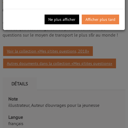
Dumontet, Astrid (1981-....). Auteur
/5
Edité par
Milan
- 2018
0
avis
Comment font les avions pour voler ? Quel a
Ne plus afficher
Afficher plus tard
été le premier vol de l'Histoire ? C'est quoi, un avion de chasse
? Est-ce que c'est dangereux de prendre l'avion ?... 16
questions sur le moyen de transport le plus sßr au monde !
Voir la collection «Mes p'tites questions, 2018»
Autres documents dans la collection «Mes p'tites questions»
DÉTAILS
Note
illustrateur, Auteur d'ouvrages pour la jeunesse
Langue
français