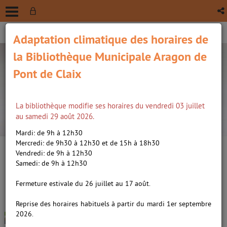
Adaptation climatique des horaires de
la Bibliothèque Municipale Aragon de
Pont de Claix
La bibliothèque modifie ses horaires du vendredi 03 juillet
recherche avancée
au samedi 29 août 2026.
Vous êtes ici :
Accueil
/
Détail du document
Mardi: de 9h à 12h30
Mercredi: de 9h30 à 12h30 et de 15h à 18h30
Vendredi: de 9h à 12h30
Lien
Samedi: de 9h à 12h30
per
En
Les avions /
Dumontet, Astrid
(Nou
Fermeture estivale du 26 juillet au 17 août.
par
fenê
(1981-....). Auteur
ma
Reprise des horaires habituels à partir du mardi 1er septembre
2026.
Livre